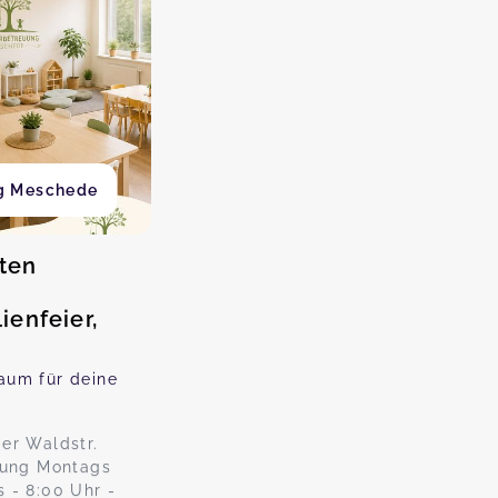
g Meschede
ten
enfeier,
aum für deine
er Waldstr.
tung Montags
 - 8:00 Uhr -