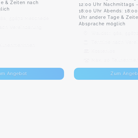
e & Zeiten nach
12:00 Uhr Nachmittags -
lich
18:00 Uhr Abends: 18:00
Uhr andere Tage & Zeit
98a, 59872 Meschede
Absprache möglich
ach Vereinbarung
Waldstr. 98a, 598
Termine nach Vere
eilnehmerInnen
Kostenlos
Max. 20 Teilnehmer
um Angebot
Zum Angeb