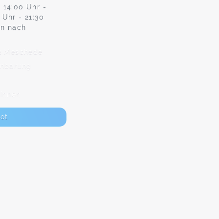
 14:00 Uhr -
 Uhr - 21:30
en nach
72 Meschede
inbarung
Innen
ot