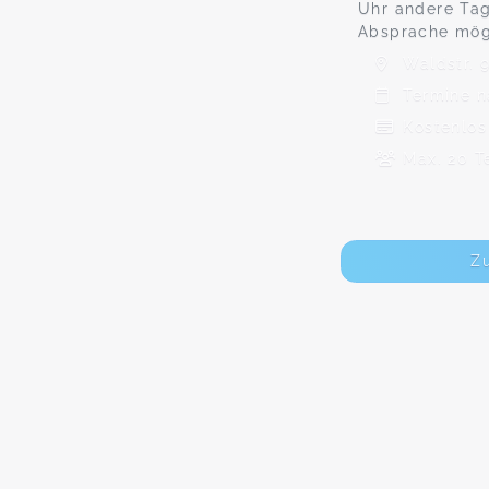
Uhr andere Tag
Absprache mög
Waldstr. 
Termine n
Kostenlos
Max. 20 T
Z