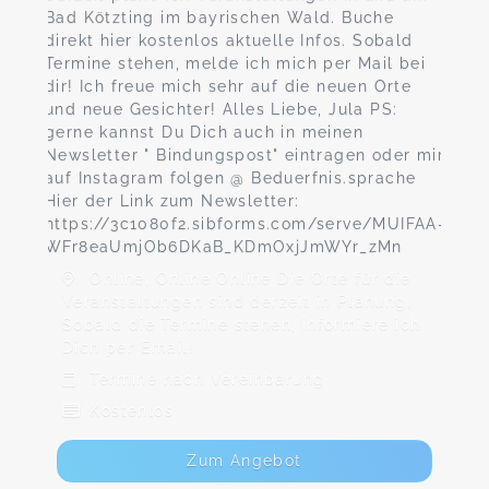
Bad Kötzting im bayrischen Wald. Buche
direkt hier kostenlos aktuelle Infos. Sobald
Termine stehen, melde ich mich per Mail bei
dir! Ich freue mich sehr auf die neuen Orte
und neue Gesichter! Alles Liebe, Jula PS:
gerne kannst Du Dich auch in meinen
Newsletter " Bindungspost" eintragen oder mir
auf Instagram folgen @ Beduerfnis.sprache
Hier der Link zum Newsletter:
https://3c1080f2.sibforms.com/serve/MUIFAA-
WFr8eaUmjOb6DKaB_KDmOxjJmWYr_zMn
Online, Online Online Die Orte für die
Veranstaltungen sind derzeit in Planung.
Sobald die Termine stehen, informiere ich
Dich per Email!
Termine nach Vereinbarung
Kostenlos
Zum Angebot