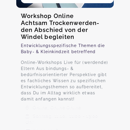
Workshop Online
Achtsam Trockenwerden-
den Abschied von der
Windel begleiten
Entwicklungsspezifische Themen die
Baby- & Kleinkindzeit betreffend
Online-Workshops Live für (werdende)
Eltern Aus bindungs- &
bedürfnisorientierter Perspektive gibt
es fachliches Wissen zu spezifischen
Entwicklungsthemen so aufbereitet,
dass Du im Alltag wirklich etwas
damit anfangen kannst!
Online, Online Online
Sonntag, 11.10., 11:00 - 13:00
Uhr