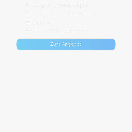
Burghof 1, 72202 Nagold
Termine nach Vereinbarung
39,00 €
Max. 0 TeilnehmerInnen
Zum Angebot