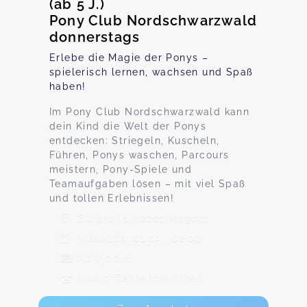
(ab 5 J.)
Pony Club Nordschwarzwald
donnerstags
Erlebe die Magie der Ponys –
spielerisch lernen, wachsen und Spaß
haben!
Im Pony Club Nordschwarzwald kann
dein Kind die Welt der Ponys
entdecken: Striegeln, Kuscheln,
Führen, Ponys waschen, Parcours
meistern, Pony-Spiele und
Teamaufgaben lösen – mit viel Spaß
und tollen Erlebnissen!
Burghof 1, 72202 Nagold
Mittwoch, 01.04., 02:00
Ab 0,00 €
Max. 7 TeilnehmerInnen