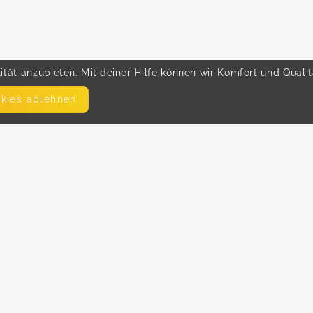
tät anzubieten. Mit deiner Hilfe können wir Komfort und Quali
okies ablehnen
SEITEN
WEITERFÜHRENDE LINKS
FAQ
Hilfe