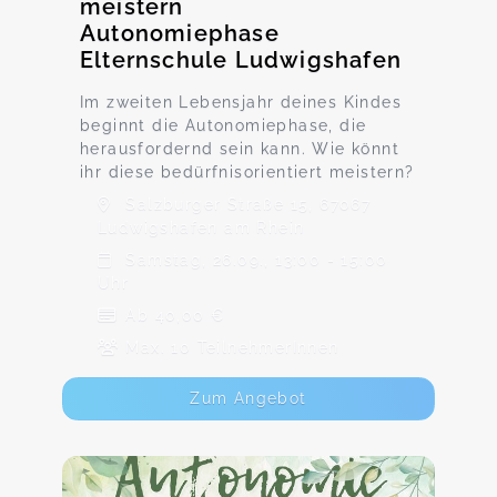
meistern
Autonomiephase
Elternschule Ludwigshafen
Im zweiten Lebensjahr deines Kindes
beginnt die Autonomiephase, die
herausfordernd sein kann. Wie könnt
ihr diese bedürfnisorientiert meistern?
Salzburger Straße 15, 67067
Ludwigshafen am Rhein
Samstag, 26.09., 13:00 - 15:00
Uhr
Ab 40,00 €
Max. 10 TeilnehmerInnen
Zum Angebot