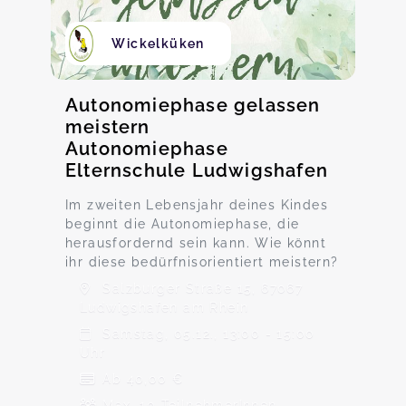
Wickelküken
Autonomiephase gelassen
meistern
Autonomiephase
Elternschule Ludwigshafen
Im zweiten Lebensjahr deines Kindes
beginnt die Autonomiephase, die
herausfordernd sein kann. Wie könnt
ihr diese bedürfnisorientiert meistern?
Salzburger Straße 15, 67067
Ludwigshafen am Rhein
Samstag, 05.12., 13:00 - 15:00
Uhr
Ab 40,00 €
Max. 10 TeilnehmerInnen