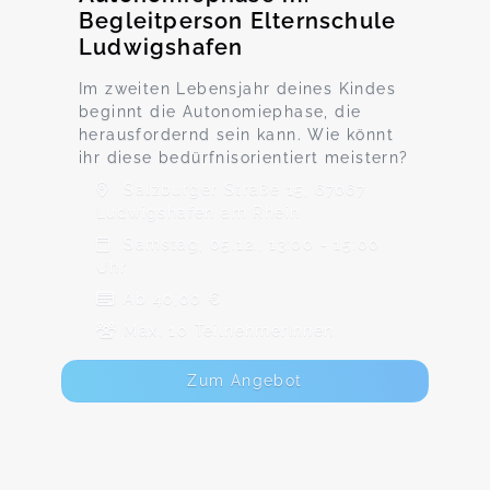
Begleitperson Elternschule
Ludwigshafen
Im zweiten Lebensjahr deines Kindes
beginnt die Autonomiephase, die
herausfordernd sein kann. Wie könnt
ihr diese bedürfnisorientiert meistern?
Salzburger Straße 15, 67067
Ludwigshafen am Rhein
Samstag, 05.12., 13:00 - 15:00
Uhr
Ab 40,00 €
Max. 10 TeilnehmerInnen
Zum Angebot