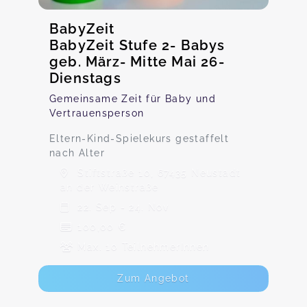
BabyZeit
BabyZeit Stufe 2- Babys
geb. März- Mitte Mai 26-
Dienstags
Gemeinsame Zeit für Baby und
Vertrauensperson
Eltern-Kind-Spielekurs gestaffelt
nach Alter
Stiftstraße 10, 67435 Neustadt
an der Weinstraße
22. Sep - 24. Nov
100,00 €
Max. 10 TeilnehmerInnen
Zum Angebot