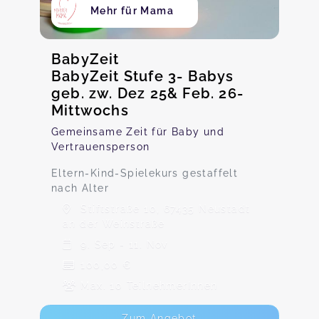
Mehr für Mama
BabyZeit
BabyZeit Stufe 3- Babys
geb. zw. Dez 25& Feb. 26-
Mittwochs
Gemeinsame Zeit für Baby und
Vertrauensperson
Eltern-Kind-Spielekurs gestaffelt
nach Alter
Stiftstraße 10, 67435 Neustadt
an der Weinstraße
9. Sep - 11. Nov
100,00 €
Max. 10 TeilnehmerInnen
Zum Angebot