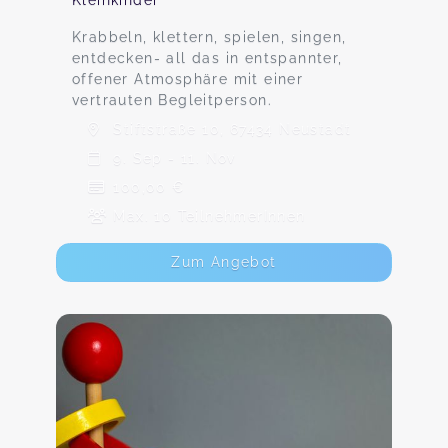
Kleinkinder
Krabbeln, klettern, spielen, singen,
entdecken- all das in entspannter,
offener Atmosphäre mit einer
vertrauten Begleitperson.
Stiftstraße 10, 67434 Neustadt
9. Sep - 11. Nov
100,00 €
Max. 10 TeilnehmerInnen
Zum Angebot