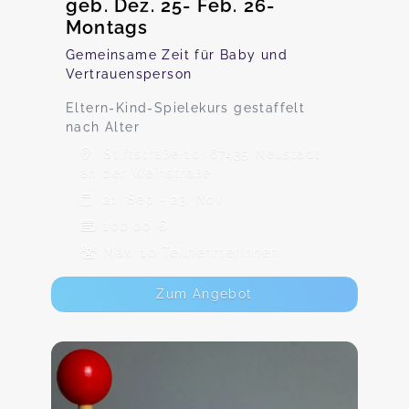
geb. Dez. 25- Feb. 26-
Montags
Gemeinsame Zeit für Baby und
Vertrauensperson
Eltern-Kind-Spielekurs gestaffelt
nach Alter
Stiftstraße 10, 67435 Neustadt
an der Weinstraße
21. Sep - 23. Nov
100,00 €
Max. 10 TeilnehmerInnen
Zum Angebot