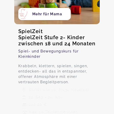
Mehr für Mama
SpielZeit
SpielZeit Stufe 2- Kinder
zwischen 18 und 24 Monaten
Spiel- und Bewegungskurs für
Kleinkinder
Krabbeln, klettern, spielen, singen,
entdecken- all das in entspannter,
offener Atmosphäre mit einer
vertrauten Begleitperson.
Stiftstraße 10, 67434 Neustadt
22. Sep - 24. Nov
100,00 €
Max. 10 TeilnehmerInnen