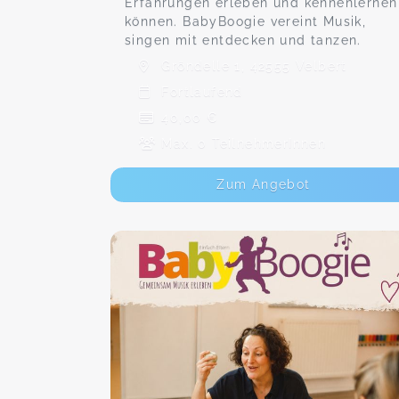
Erfahrungen erleben und kennenlernen
können. BabyBoogie vereint Musik,
singen mit entdecken und tanzen.
Gröndelle 1, 42555 Velbert
Fortlaufend
40,00 €
Max. 0 TeilnehmerInnen
Zum Angebot