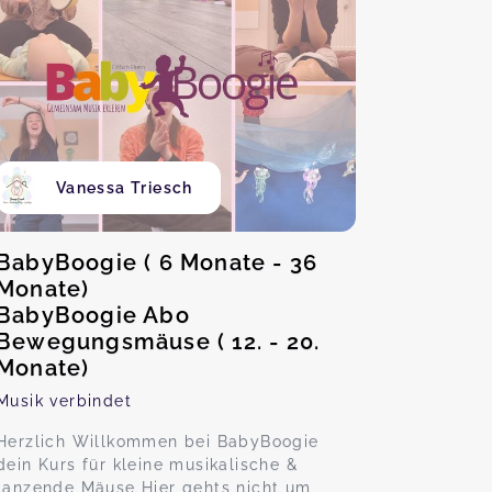
Vanessa Triesch
BabyBoogie ( 6 Monate - 36
Monate)
BabyBoogie Abo
Bewegungsmäuse ( 12. - 20.
Monate)
Musik verbindet
Herzlich Willkommen bei BabyBoogie
dein Kurs für kleine musikalische &
tanzende Mäuse Hier gehts nicht um