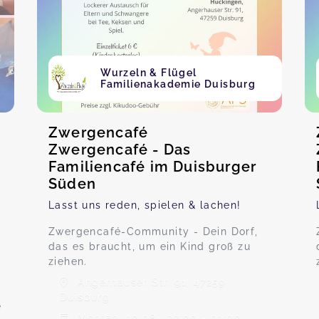
Wurzeln & Flügel
Familienakademie Duisburg
Zwergencafé
Zwergencafé - Das
Familiencafé im Duisburger
Süden
Lasst uns reden, spielen & lachen!
Zwergencafé-Community - Dein Dorf,
das es braucht, um ein Kind groß zu
ziehen.
Angerhauser Str. 91, 47259
Duisburg
e
Montag, 10.08., 02:00 - 01:00