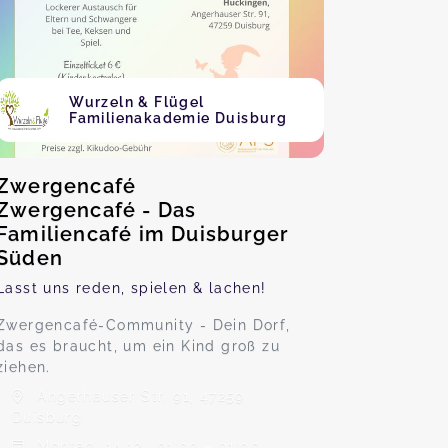
Wurzeln & Flügel
Familienakademie Duisburg
Zwergencafé
Zwergencafé - Das
Familiencafé im Duisburger
Süden
Lasst uns reden, spielen & lachen!
Zwergencafé-Community - Dein Dorf,
das es braucht, um ein Kind groß zu
ziehen.
Angerhauser Str. 91, 47259
Duisburg
Montag, 14.12., 01:00 - 01:00