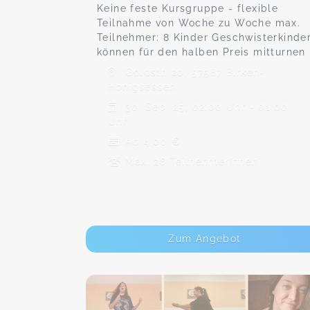
Keine feste Kursgruppe - flexible
Teilnahme von Woche zu Woche max.
Teilnehmer: 8 Kinder Geschwisterkinde
können für den halben Preis mitturnen
Goldstr. 20, 57587 Birken-
Honigsessen
30. Sep. 25, 02:00 Uhr - 01:00
Uhr
Ab 4,00 €
Max. 28 TeilnehmerInnen
Zum Angebot