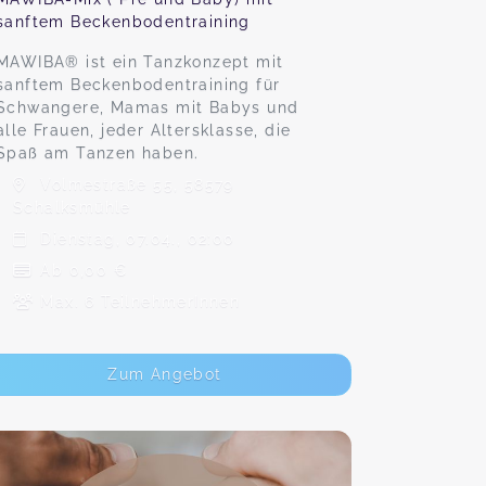
sanftem Beckenbodentraining
MAWIBA® ist ein Tanzkonzept mit
sanftem Beckenbodentraining für
Schwangere, Mamas mit Babys und
alle Frauen, jeder Altersklasse, die
Spaß am Tanzen haben.
Volmestraße 55, 58579
Schalksmühle
Dienstag, 07.04., 02:00
Ab 0,00 €
Max. 6 TeilnehmerInnen
Zum Angebot