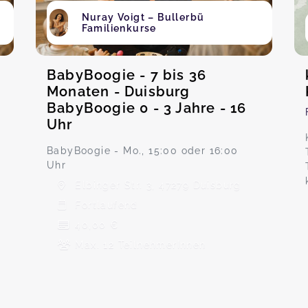
Nuray Voigt – Bullerbü
Familienkurse
BabyBoogie - 7 bis 36
Monaten - Duisburg
BabyBoogie 0 - 3 Jahre - 16
Uhr
BabyBoogie - Mo., 15:00 oder 16:00
Uhr
Elbinger Str. 3, 47279 Duisburg
Fortlaufend
40,00 €
Max. 12 TeilnehmerInnen