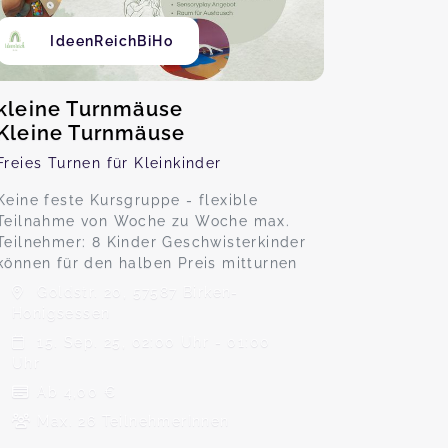
IdeenReichBiHo
kleine Turnmäuse
Kleine Turnmäuse
Freies Turnen für Kleinkinder
Keine feste Kursgruppe - flexible
Teilnahme von Woche zu Woche max.
Teilnehmer: 8 Kinder Geschwisterkinder
können für den halben Preis mitturnen
Goldstr. 20, 57587 Birken-
Honigsessen
15. Sep. 25, 02:00 Uhr - 01:00
Uhr
Ab 4,00 €
Max. 26 TeilnehmerInnen