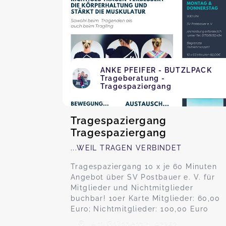
ANKE PFEIFER - BUTZLPACK
Trageberatung -
Tragespaziergang
Tragespaziergang
Tragespaziergang
...WEIL TRAGEN VERBINDET
Tragespaziergang 10 x je 60 Minuten
Angebot über SV Postbauer e. V. für
Mitglieder und Nichtmitglieder
buchbar! 10er Karte Mitglieder: 60,00
Euro; Nichtmitglieder: 100,00 Euro
Am Grünberg 1, 92353