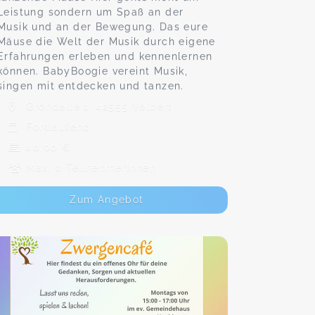
Leistung sondern um Spaß an der
Musik und an der Bewegung. Das eure
Mäuse die Welt der Musik durch eigene
Erfahrungen erleben und kennenlernen
können. BabyBoogie vereint Musik,
singen mit entdecken und tanzen.
Gröndelle 1, 42555 Velbert
Fortlaufend
40,00 €
Max. 0 TeilnehmerInnen
Zum Angebot