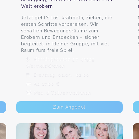
Welt erobern
r
Jetzt geht's los: krabbeln, ziehen, die
ersten Schritte vorbereiten. Wir
schaffen Bewegungsräume zum
Erobern und Entdecken – sicher
begleitet, in kleiner Gruppe, mit viel
Raum fürs freie Spiel.
Herrlinghausen 57, 42929
Wermelskirchen
Dienstag, 01.09., 02:00
Ab 17,00 €
Max. 6 TeilnehmerInnen
Zum Angebot