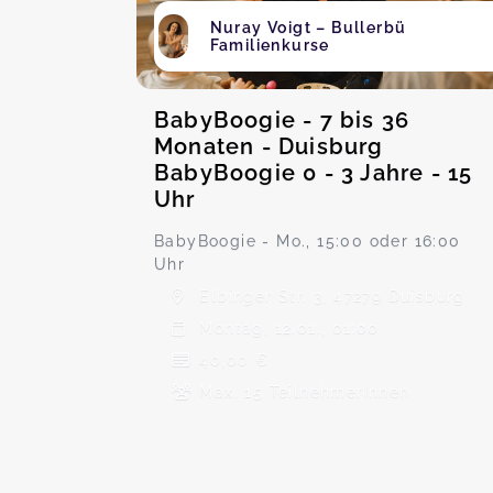
Nuray Voigt – Bullerbü
Familienkurse
BabyBoogie - 7 bis 36
Monaten - Duisburg
BabyBoogie 0 - 3 Jahre - 15
Uhr
BabyBoogie - Mo., 15:00 oder 16:00
Uhr
Elbinger Str. 3, 47279 Duisburg
Montag, 12.01., 01:00
40,00 €
Max. 15 TeilnehmerInnen