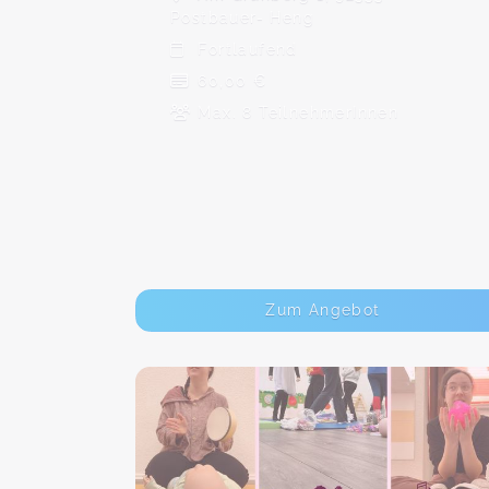
Postbauer- Heng
Fortlaufend
60,00 €
Max. 8 TeilnehmerInnen
Zum Angebot