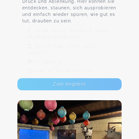
Druck und Ablenkung. Hier können sie
entdecken, staunen, sich ausprobieren
und einfach wieder spüren, wie gut es
tut, draußen zu sein.
Lauterbacher Straße 16, 08223
Falkenstein/Vogtland
Donnerstag, 13.08., 09:00 -
14:00 Uhr
Ab 59,00 €
Max. 10 TeilnehmerInnen
Zum Angebot