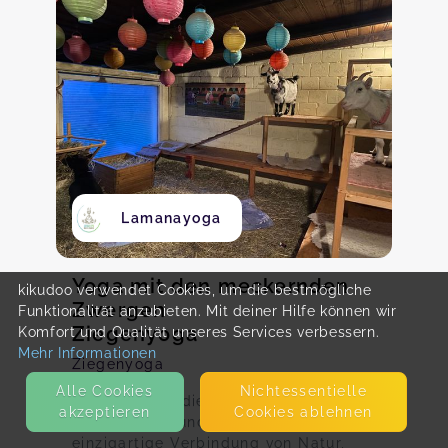
Lamanayoga
Yoga mit den meckernden
kikudoo verwendet Cookies, um die bestmögliche
Zwergen
Funktionalität anzubieten. Mit deiner Hilfe können wir
Ziegenyoga
Komfort und Qualität unseres Services verbessern.
Mehr Informationen
Ziegenyoga
Alle Cookies
Nicht­essentielle
Tauche ein in die Welt des
akzeptieren
Cookies ablehnen
Ziegenyogas und entdecke die
einzigartige Verbindung von Natur,