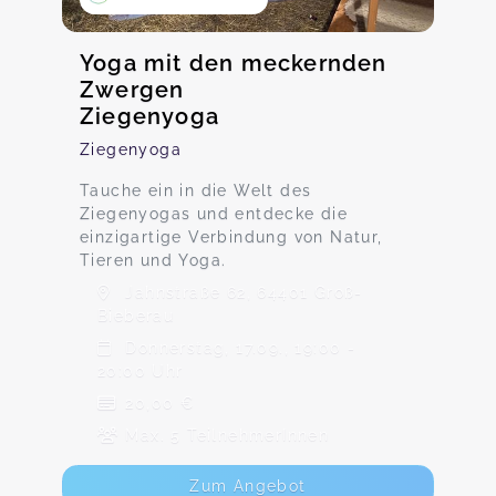
Yoga mit den meckernden
Zwergen
Ziegenyoga
Ziegenyoga
Tauche ein in die Welt des
Ziegenyogas und entdecke die
einzigartige Verbindung von Natur,
Tieren und Yoga.
Jahnstraße 62, 64401 Groß-
Bieberau
Donnerstag, 17.09., 19:00 -
20:00 Uhr
20,00 €
Max. 5 TeilnehmerInnen
Zum Angebot