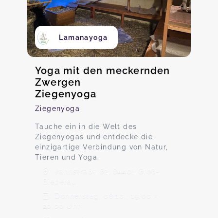
Lamanayoga
Yoga mit den meckernden
Zwergen
Ziegenyoga
Ziegenyoga
Tauche ein in die Welt des
Ziegenyogas und entdecke die
einzigartige Verbindung von Natur,
Tieren und Yoga.
Jahnstraße 62, 64401 Groß-
Bieberau
Donnerstag, 08.10., 19:00 -
20:00 Uhr