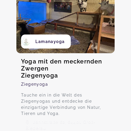
Lamanayoga
Yoga mit den meckernden
Zwergen
Ziegenyoga
Ziegenyoga
Tauche ein in die Welt des
Ziegenyogas und entdecke die
einzigartige Verbindung von Natur,
Tieren und Yoga.
Jahnstraße 62, 64401 Groß-
Bieberau