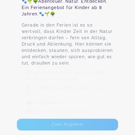
🐾🌱🌳Abenteuer. Natur. Entdecken.
Ein Ferienangebot für Kinder ab 8
Jahren.🐾🌱🌳
Gerade in den Ferien ist es so
wertvoll, dass Kinder Zeit in der Natur
verbringen dürfen – fern von Alltag,
Druck und Ablenkung. Hier können sie
entdecken, staunen, sich ausprobieren
und einfach wieder spüren, wie gut es
tut, draußen zu sein.
Lauterbacher Straße 16, 08223
Falkenstein/Vogtland
Mittwoch, 12.08., 09:00 - 14:00
Uhr
Ab 59,00 €
Max. 10 TeilnehmerInnen
Zum Angebot