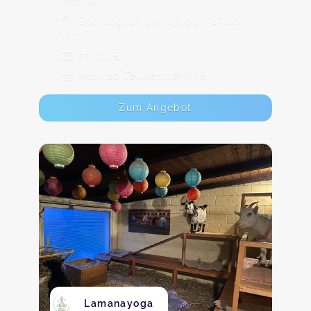
Vechta
Sonntag, 13.09., 09:00 - 15:00
Uhr
75,00 €
Max. 20 TeilnehmerInnen
Zum Angebot
Lamanayoga