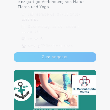
einzigartige Verbindung von Natur,
Tieren und Yoga.
Jahnstraße 62, 64401 Groß-
Bieberau
Donnerstag, 10.09., 19:00 -
20:00 Uhr
20,00 €
Max. 5 TeilnehmerInnen
Zum Angebot