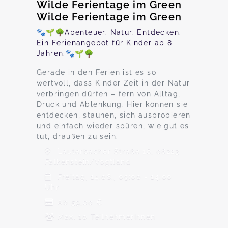
Wilde Ferientage im Green
Wilde Ferientage im Green
🐾🌱🌳Abenteuer. Natur. Entdecken.
Ein Ferienangebot für Kinder ab 8
Jahren.🐾🌱🌳
Gerade in den Ferien ist es so
wertvoll, dass Kinder Zeit in der Natur
verbringen dürfen – fern von Alltag,
Druck und Ablenkung. Hier können sie
entdecken, staunen, sich ausprobieren
und einfach wieder spüren, wie gut es
tut, draußen zu sein.
Lauterbacher Straße 16, 08223
Falkenstein/Vogtland
Freitag, 14.08., 09:00 - 14:00
Uhr
Ab 59,00 €
Max. 10 TeilnehmerInnen