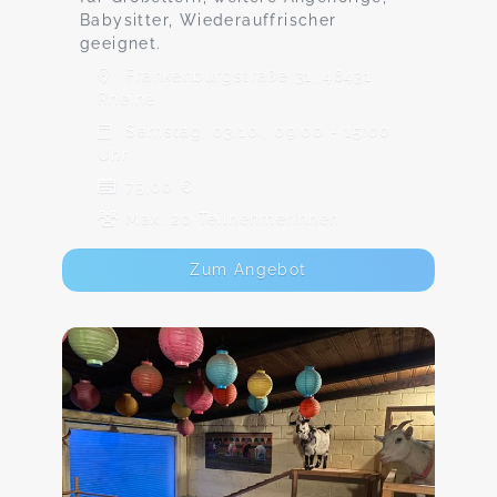
Babysitter, Wiederauffrischer
geeignet.
Frankenburgstraße 31, 48431
Rheine
Samstag, 03.10., 09:00 - 15:00
Uhr
75,00 €
Max. 20 TeilnehmerInnen
Zum Angebot