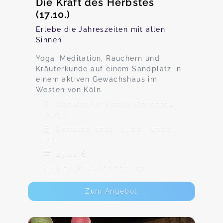
Die Kraft des Herbstes
(17.10.)
Erlebe die Jahreszeiten mit allen
Sinnen
Yoga, Meditation, Räuchern und
Kräuterkunde auf einem Sandplatz in
einem aktiven Gewächshaus im
Westen von Köln.
Decksteiner Straße 167, 50354
Hürth
Samstag, 17.10., 14:00 - 17:00
Uhr
25,00 €
Max. 8 TeilnehmerInnen
Zum Angebot