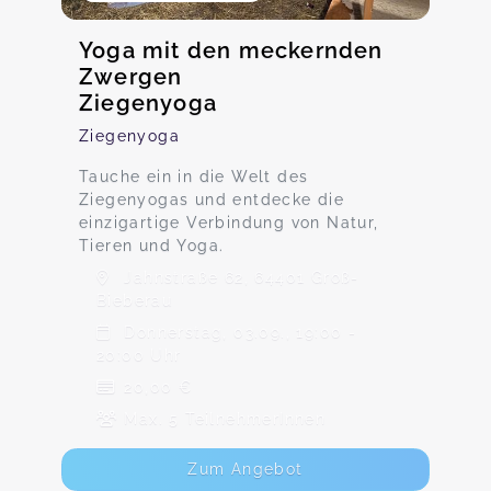
Yoga mit den meckernden
Zwergen
Ziegenyoga
Ziegenyoga
Tauche ein in die Welt des
Ziegenyogas und entdecke die
einzigartige Verbindung von Natur,
Tieren und Yoga.
Jahnstraße 62, 64401 Groß-
Bieberau
Donnerstag, 03.09., 19:00 -
20:00 Uhr
20,00 €
Max. 5 TeilnehmerInnen
Zum Angebot