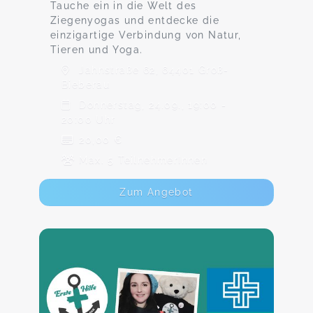
Tauche ein in die Welt des
Ziegenyogas und entdecke die
einzigartige Verbindung von Natur,
Tieren und Yoga.
Jahnstraße 62, 64401 Groß-
Bieberau
Donnerstag, 24.09., 19:00 -
20:00 Uhr
20,00 €
Max. 5 TeilnehmerInnen
Zum Angebot