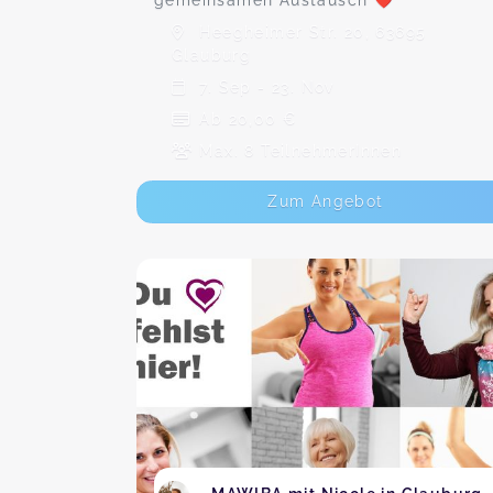
gemeinsamen Austausch ❤️
Heegheimer Str. 20, 63695
Glauburg
7. Sep - 23. Nov
Ab 20,00 €
Max. 8 TeilnehmerInnen
Zum Angebot