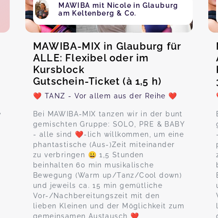
MAWIBA mit Nicole in Glauburg
am Keltenberg & Co.
MAWIBA-MIX in Glauburg für
ALLE: Flexibel oder im
Kursblock
Gutschein-Ticket (à 1,5 h)
❤️ TANZ - Vor allem aus der Reihe ❤️
,
Bei MAWIBA-MIX tanzen wir in der bunt
gemischten Gruppe: SOLO, PRE & BABY
- alle sind ❤️-lich willkommen, um eine
phantastische (Aus-)Zeit miteinander
zu verbringen 😀 1,5 Stunden
beinhalten 60 min musikalische
Bewegung (Warm up/Tanz/Cool down)
und jeweils ca. 15 min gemütliche
Vor-/Nachbereitungszeit mit den
lieben Kleinen und der Möglichkeit zum
gemeinsamen Austausch ❤️