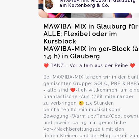
MAWIBA mit Nicole in Glauburg
am Keltenberg & Co.
MAWIBA-MIX in Glauburg für
ALLE: Flexibel oder im
Kursblock
MAWIBA-MIX im 9er-Block (à
1,5 h) in Glauberg
❤️ TANZ - Vor allem aus der Reihe ❤️
Bei MAWIBA-MIX tanzen wir in der bunt
gemischten Gruppe: SOLO, PRE & BAB
- alle sind ❤️-lich willkommen, um ein
phantastische (Aus-)Zeit miteinander
zu verbringen 😀 1,5 Stunden
beinhalten 60 min musikalische
Bewegung (Warm up/Tanz/Cool down)
und jeweils ca. 15 min gemütliche
Vor-/Nachbereitungszeit mit den
lieben Kleinen und der Möglichkeit zu