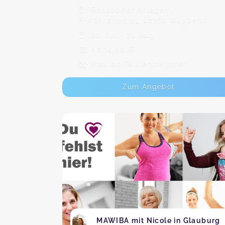
Ronsdorfer Anlagen /
Friedenshort 51, 42369 Wuppertal
20. Jul - 31. Aug
Ab 14,00 €
Max. 20 TeilnehmerInnen
Zum Angebot
MAWIBA mit Nicole in Glauburg