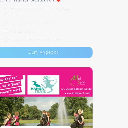
gemeinsamen Austausch ❤️
Heegheimer Str. 20, 63695
Glauburg
18. Jan 27 - 8. Mär 27
Ab 20,00 €
Max. 8 TeilnehmerInnen
Zum Angebot