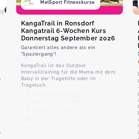
MelSport Fitnesskurse
KangaTrail in Ronsdorf
Kangatrail 6-Wochen Kurs
Donnerstag September 2026
Garantiert alles andere als ein
"Spaziergang"!
KangaTrail ist das Outdoor
Intervalltraining für die Mama mit dem
Baby in der Tragehilfe oder im
Y
Tragetuch.
e
Ronsdorfer Anlagen /
Friedenshort 51, 42369 Wuppertal
10. Sep - 15. Okt
Ab 14,00 €
Max. 20 TeilnehmerInnen
m