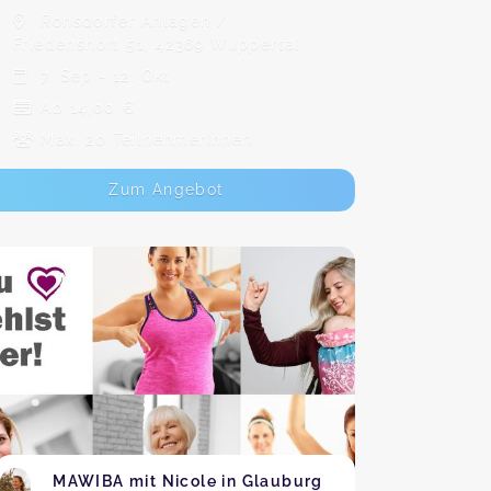
Ronsdorfer Anlagen /
Friedenshort 51, 42369 Wuppertal
7. Sep - 12. Okt
Ab 14,00 €
Max. 20 TeilnehmerInnen
Zum Angebot
MAWIBA mit Nicole in Glauburg