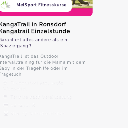
MelSport Fitnesskurse
KangaTrail in Ronsdorf
Kangatrail Einzelstunde
Garantiert alles andere als ein
"Spaziergang"!
KangaTrail ist das Outdoor
Intervalltraining für die Mama mit dem
Baby in der Tragehilfe oder im
Tragetuch.
Friedenshort 51b, 42369
Wuppertal
Termine nach Vereinbarung
Ab 14,00 €
Max. 27 TeilnehmerInnen