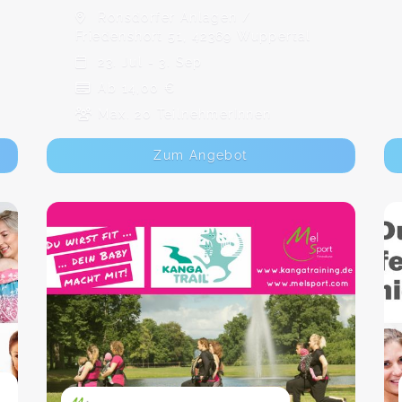
Ronsdorfer Anlagen /
Friedenshort 51, 42369 Wuppertal
23. Jul - 3. Sep
Ab 14,00 €
Max. 20 TeilnehmerInnen
Zum Angebot