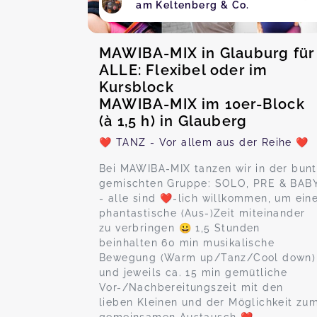
am Keltenberg & Co.
MAWIBA-MIX in Glauburg für
ALLE: Flexibel oder im
Kursblock
MAWIBA-MIX im 10er-Block
(à 1,5 h) in Glauberg
❤️ TANZ - Vor allem aus der Reihe ❤️
Bei MAWIBA-MIX tanzen wir in der bunt
gemischten Gruppe: SOLO, PRE & BAB
- alle sind ❤️-lich willkommen, um ein
phantastische (Aus-)Zeit miteinander
zu verbringen 😀 1,5 Stunden
beinhalten 60 min musikalische
Bewegung (Warm up/Tanz/Cool down)
und jeweils ca. 15 min gemütliche
Vor-/Nachbereitungszeit mit den
lieben Kleinen und der Möglichkeit zu