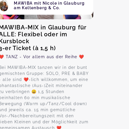
MAWIBA mit Nicole in Glauburg
am Keltenberg & Co.
MAWIBA-MIX in Glauburg für
ALLE: Flexibel oder im
Kursblock
3-er Ticket (à 1,5 h)
❤️ TANZ - Vor allem aus der Reihe ❤️
Bei MAWIBA-MIX tanzen wir in der bunt
gemischten Gruppe: SOLO, PRE & BABY
- alle sind ❤️-lich willkommen, um eine
phantastische (Aus-)Zeit miteinander
zu verbringen 😀 1,5 Stunden
beinhalten 60 min musikalische
Bewegung (Warm up/Tanz/Cool down)
und jeweils ca. 15 min gemütliche
Vor-/Nachbereitungszeit mit den
lieben Kleinen und der Möglichkeit zum
gemeinsamen Austausch ❤️