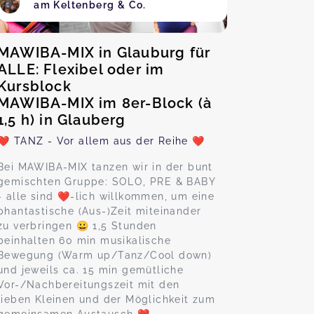
am Keltenberg & Co.
MAWIBA-MIX in Glauburg für
ALLE: Flexibel oder im
Kursblock
MAWIBA-MIX im 8er-Block (à
1,5 h) in Glauberg
❤️ TANZ - Vor allem aus der Reihe ❤️
Bei MAWIBA-MIX tanzen wir in der bunt
gemischten Gruppe: SOLO, PRE & BABY
- alle sind ❤️-lich willkommen, um eine
phantastische (Aus-)Zeit miteinander
zu verbringen 😀 1,5 Stunden
beinhalten 60 min musikalische
Bewegung (Warm up/Tanz/Cool down)
und jeweils ca. 15 min gemütliche
Vor-/Nachbereitungszeit mit den
lieben Kleinen und der Möglichkeit zum