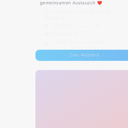
gemeinsamen Austausch ❤️
Heegheimer Str. 20, 63695
Glauburg
12. Apr 27 - 14. Jun 27
Ab 20,00 €
Max. 8 TeilnehmerInnen
Zum Angebot