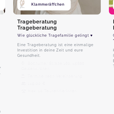
Klammeräffchen
Trageberatung
Trageberatung
Wie glückliche Tragefamilie gelingt ♥
Eine Trageberatung ist eine einmalige
Investition in deine Zeit und eure
Gesundheit.
Bochumer Straße 162, 45886
Gelsenkirchen
Y
e
Termine nach Vereinbarung
149,00 €
Max. 10 TeilnehmerInnen
m