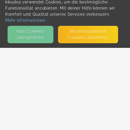
kikudoo verwendet Cookies, um die bestmögliche
Funktionalität anzubieten. Mit deiner Hilfe können wir
Komfort und Qualität unseres Services verbessern.
Mehr Informationen
Alle Cookies
Nicht­essentielle
akzeptieren
Cookies ablehnen
KONTAKT
E-Mail
Presse
Facebook
Instagram