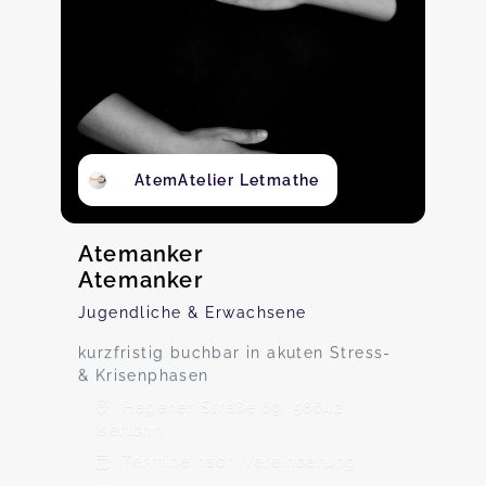
AtemAtelier Letmathe
Atemanker
Atemanker
Jugendliche & Erwachsene
kurzfristig buchbar in akuten Stress-
& Krisenphasen
Hagener Straße 69, 58642
Iserlohn
Termine nach Vereinbarung