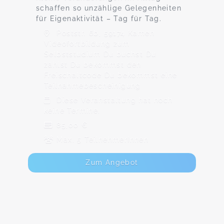
schaffen so unzählige Gelegenheiten
für Eigenaktivität – Tag für Tag.
Poststr. 6b, 59174 Kamen
Videofortbildung zum
Selbststudium Du buchst Du
zahlst Du bekommst den
Freischaltcode Du bekommst eine
Teilnahmebescheinigung
Diese Veranstaltung hat noch
keine Termine.
85,00 €
Max. 5 TeilnehmerInnen
Zum Angebot