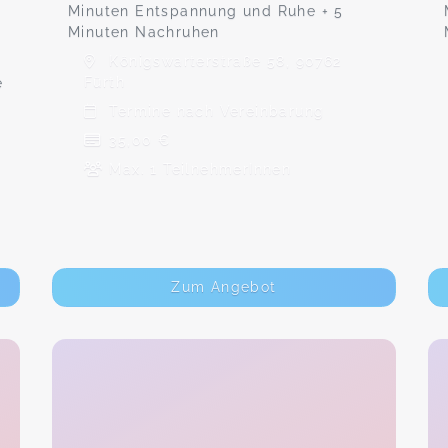
Minuten Entspannung und Ruhe + 5
Minuten Nachruhen
Königswarterstraße 58, 90762
Fürth
e
Termine nach Vereinbarung
35,00 €
Max. 1 TeilnehmerInnen
Zum Angebot