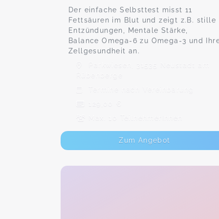
Der einfache Selbsttest misst 11
Fettsäuren im Blut und zeigt z.B. stille
Entzündungen, Mentale Stärke,
Balance Omega-6 zu Omega-3 und Ihr
Zellgesundheit an.
Parkwiesen, 31535 Neustadt am
Rübenberge
Termine nach Vereinbarung
129,00 €
Max. 10 TeilnehmerInnen
Zum Angebot