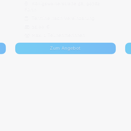
Königswarterstraße 58, 90762
Fürth
Termine nach Vereinbarung
35,00 €
Max. 1 TeilnehmerInnen
Zum Angebot