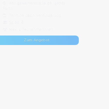
Königswarterstraße 58, 90762
Fürth
Termine nach Vereinbarung
35,00 €
Max. 1 TeilnehmerInnen
Zum Angebot