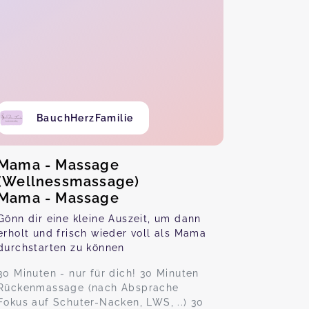
BauchHerzFamilie
Mama - Massage
(Wellnessmassage)
Mama - Massage
Gönn dir eine kleine Auszeit, um dann
erholt und frisch wieder voll als Mama
durchstarten zu können
30 Minuten - nur für dich! 30 Minuten
Rückenmassage (nach Absprache
Fokus auf Schuter-Nacken, LWS, ..) 30