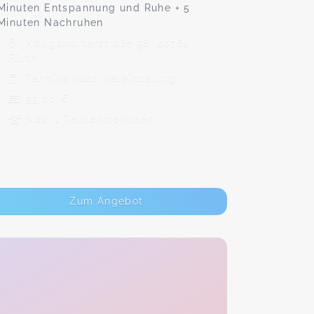
Minuten Entspannung und Ruhe + 5
Minuten Nachruhen
Königswarterstraße 58, 90762
Fürth
Termine nach Vereinbarung
35,00 €
Max. 1 TeilnehmerInnen
Zum Angebot