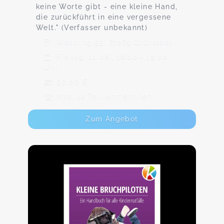
keine Worte gibt - eine kleine Hand,
die zurückführt in eine vergessene
Welt." (Verfasser unbekannt)
Westring 55, 67269 Grünstadt
Freitag, 14.08., 16:00 - 19:00
Uhr
50,00 €
Max. 12 TeilnehmerInnen
Zum Angebot