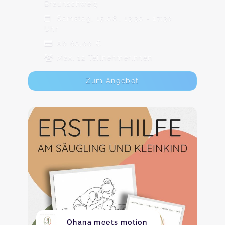
Braunschweig
Samstag, 15.08., 13:30 - 17:30
Uhr
Ab 60,00 €
Max. 12 TeilnehmerInnen
Zum Angebot
Ohana meets motion