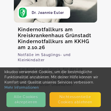
Dr. Jeannie Euler
Kindernotfallkurs am
Kreiskrankenhaus Grünstadt
Kindernotfallkurs am KKHG
am 2.10.26
Notfälle im Säuglings- und
Kleinkindalter
"Ein Kind ist ein Glück, für das es
kikudoo verwendet Cookies, um die bestmögliche
keine Worte gibt - eine kleine Hand,
Funktionalität anzubieten. Mit deiner Hilfe können wir
die zurückführt in eine vergessene
Komfort und Qualität unseres Services verbessern.
Welt." (Verfasser unbekannt)
Mehr Informationen
Westring 55, 67269 Grünstadt
Alle Cookies
Nicht­essentielle
Freitag, 02.10., 16:00 - 19:00
akzeptieren
Cookies ablehnen
Uhr