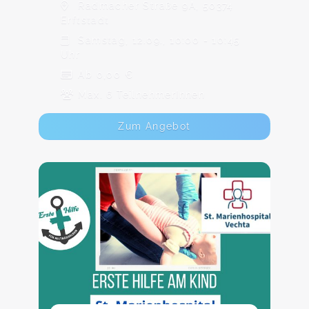
Radmacher Straße 9A, 50374
Erftstadt
Samstag, 12.09., 10:00 - 10:45
Uhr
Ab 0,00 €
Max. 6 TeilnehmerInnen
Zum Angebot