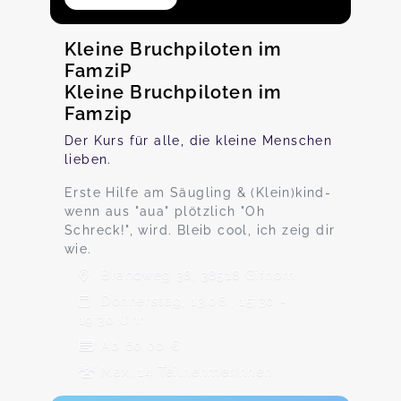
Kleine Bruchpiloten im
FamziP
Kleine Bruchpiloten im
Famzip
Der Kurs für alle, die kleine Menschen
lieben.
Erste Hilfe am Säugling & (Klein)kind-
wenn aus "aua" plötzlich "Oh
Schreck!", wird. Bleib cool, ich zeig dir
wie.
Brandweg 38, 38518 Gifhorn
Donnerstag, 13.08., 15:30 -
19:30 Uhr
Ab 60,00 €
Max. 14 TeilnehmerInnen