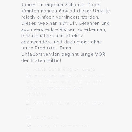
Jahren im eigenen Zuhause. Dabei
könnten nahezu 60% all dieser Unfälle
relativ einfach verhindert werden.
Dieses Webinar hilft Dir, Gefahren und
auch versteckte Risiken zu erkennen,
einzuschätzen und effektiv
abzuwenden...und dazu meist ohne
teure Produkte.. Denn
Unfallprävention beginnt lange VOR
der Ersten-Hilfe!!
Marie-Curie-Ring 14, 64832
Babenhausen Der ZOOM-Link zum
Webinar-Raum wird kurz vor dem
Webinar separat an Dich
versandt.
Samstag, 05.09., 10:00 - 12:30
Uhr
Ab 35,00 €
Max. 15 TeilnehmerInnen