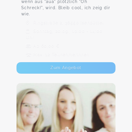
wenn aus "aua" plötzlich "Oh
Schreck!", wird. Bleib cool, ich zeig dir
wie.
Ringstraße 2, 38550 Isenbüttel
Sonntag, 20.09., 10:00 - 14:00
Uhr
Ab 60,00 €
Max. 12 TeilnehmerInnen
Zum Angebot