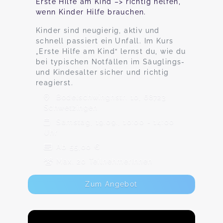
Erste Hilfe am Kind –> richtig helfen,
wenn Kinder Hilfe brauchen.
Kinder sind neugierig, aktiv und
schnell passiert ein Unfall. Im Kurs
„Erste Hilfe am Kind“ lernst du, wie du
bei typischen Notfällen im Säuglings-
und Kindesalter sicher und richtig
reagierst.
Bodelschwinghstr. 10, 68723
Schwetzingen
Samstag, 19.09., 10:00 - 14:00
Uhr
Ab 55,00 €
Max. 20 TeilnehmerInnen
Zum Angebot