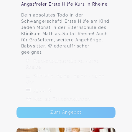
Angstfreier Erste Hilfe Kurs in Rheine
Dein absolutes Todo in der
Schwangerschaft! Erste Hilfe am Kind
Jeden Monat in der Elternschule des
Klinikum Mathias-Spital Rheine! Auch
für Großeltern, weitere Angehörige,
Babysitter, Wiederauffrischer
geeignet.
Frankenburgstraße 31, 48431
Rheine
Samstag, 05.09., 09:00 - 15:00
Uhr
75,00 €
Max. 20 TeilnehmerInnen
Zum Angebot