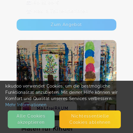
Ab 25,00 €
Max. 8 TeilnehmerInnen
Zum Angebot
kikudoo verwendet Cookies, um die bestmögliche
Funktionalität anzubieten. Mit deiner Hilfe können wir
Komfort und Qualität unseres Services verbessern.
Mehr Informationen
MALfreiRAUM
Alle Cookies
Nicht­essentielle
akzeptieren
Cookies ablehnen
Malen für Kinder