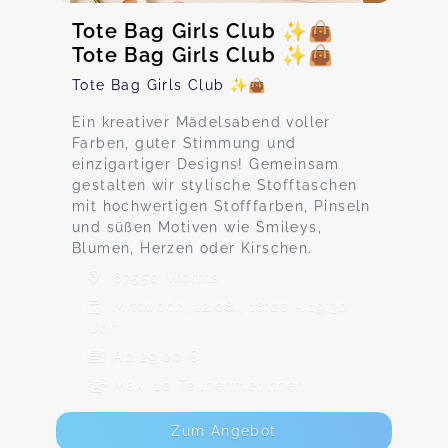
Tote Bag Girls Club ✨👜
Tote Bag Girls Club ✨👜
Tote Bag Girls Club ✨👜
Ein kreativer Mädelsabend voller
Farben, guter Stimmung und
einzigartiger Designs! Gemeinsam
gestalten wir stylische Stofftaschen
mit hochwertigen Stofffarben, Pinseln
und süßen Motiven wie Smileys,
Blumen, Herzen oder Kirschen.
67550 Worms
Mittwoch, 12.08., 18:00 - 19:30
Uhr
Ab 29,00 €
Max. 10 TeilnehmerInnen
Zum Angebot