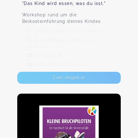
"Das Kind wird essen, was du isst."
Workshop rund um die
Beikosteinführung deines Kindes
90518 Altdorf bei Nürnberg
Donnerstag, 13.08., 10:00 -
12:00 Uhr
Ab 30,00 €
Max. 6 TeilnehmerInnen
Zum Angebot