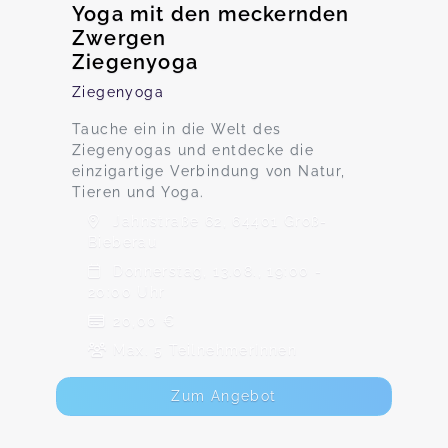
Yoga mit den meckernden
Zwergen
Ziegenyoga
Ziegenyoga
Tauche ein in die Welt des
Ziegenyogas und entdecke die
einzigartige Verbindung von Natur,
Tieren und Yoga.
Jahnstraße 62, 64401 Groß-
Bieberau
Donnerstag, 13.08., 19:00 -
20:00 Uhr
20,00 €
Max. 5 TeilnehmerInnen
Zum Angebot