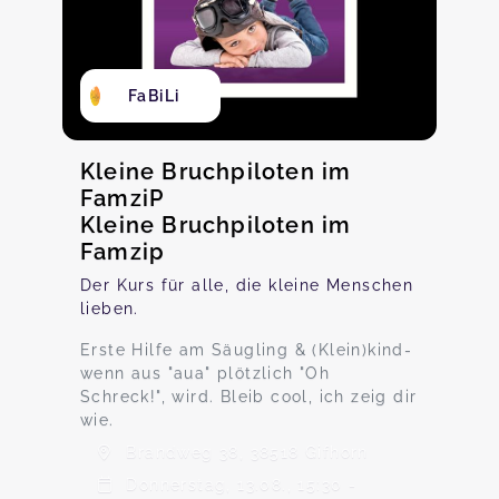
FaBiLi
Kleine Bruchpiloten im
FamziP
Kleine Bruchpiloten im
Famzip
Der Kurs für alle, die kleine Menschen
lieben.
Erste Hilfe am Säugling & (Klein)kind-
wenn aus "aua" plötzlich "Oh
Schreck!", wird. Bleib cool, ich zeig dir
wie.
Brandweg 38, 38518 Gifhorn
Donnerstag, 13.08., 15:30 -