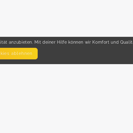
tät anzubieten. Mit deiner Hilfe können wir Komfort und Quali
okies ablehnen
SEITEN
WEITERFÜHRENDE LINKS