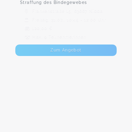
Straffung des Bindegewebes
Frankenstraße 15, 63667 Nidda
Freitag, 31.07., 10:45 - 12:00 Uhr
120,00 €
Max. 9 TeilnehmerInnen
Zum Angebot