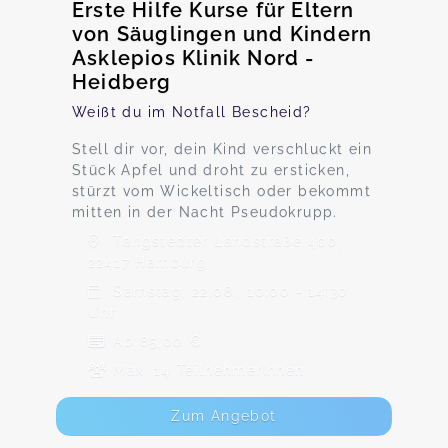
Erste Hilfe Kurse für Eltern
von Säuglingen und Kindern
Asklepios Klinik Nord -
Heidberg
Weißt du im Notfall Bescheid?
Stell dir vor, dein Kind verschluckt ein
Stück Apfel und droht zu ersticken,
stürzt vom Wickeltisch oder bekommt
mitten in der Nacht Pseudokrupp.
Tangstedter Landstraße 400,
22417 Hamburg
Samstag, 22.08., 10:00 - 14:30
Uhr
Ab 85,00 €
Max. 14 TeilnehmerInnen
Zum Angebot