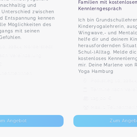
Familien mit kostenlose
 nachhaltig und
Kennlerngespräch
n Unterschied zwischen
d Entspannung kennen
Ich bin Grundschullehrer
elle Möglichkeiten des
Kinderyogalehrerin, aus
angs mit seinen
Wingwave,- und Mental
Gefühlen.
helfe dir und deinem Ki
herausfordernden Situat
10, 22844 Norderstedt
Schul-)Alltag. Melde dic
ach Vereinbarung
kostenloses Kennenlern
€
mir. Deine Marlene von
Yoga Hamburg
ilnehmerInnen
Poolstieg 10, 2284
Termine nach Vere
125,00 €
Max. 1 TeilnehmerI
um Angebot
Zum Angeb