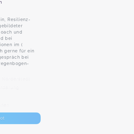
m
in, Resilienz-
gebildeter
coach und
nd bei
ionen im (
h gerne für ein
gespräch bei
 Regenbogen-
4 Norderstedt
inbarung
nnen
ot