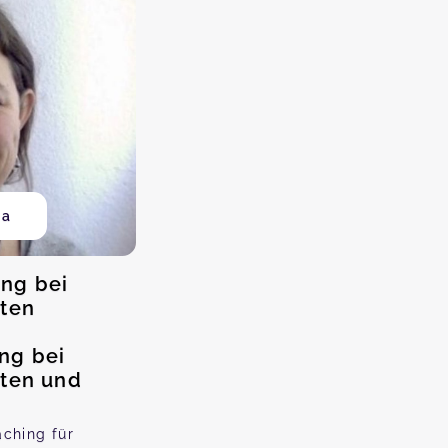
ga
ng bei
iten
ng bei
iten und
aching für