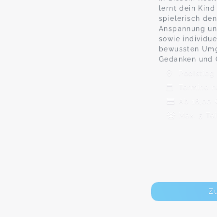
lernt dein Kind
spielerisch de
Anspannung un
sowie individu
bewussten Umg
Gedanken und 
Poolstieg 
Termine n
Ab 18,00 
Max. 5 Te
Z