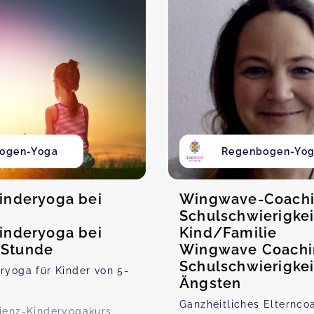
ogen-Yoga
Regenbogen-Yo
Kinderyoga bei
Wingwave-Coachi
Schulschwierigke
Kinderyoga bei
Kind/Familie
 Stunde
Wingwave Coachi
Schulschwierigke
eryoga für Kinder von 5-
Ängsten
Ganzheitliches Elternco
lienz-Kinderyogakurs