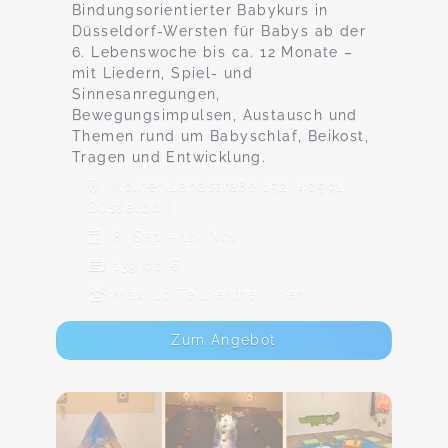
Bindungsorientierter Babykurs in
Düsseldorf-Wersten für Babys ab der
6. Lebenswoche bis ca. 12 Monate –
mit Liedern, Spiel- und
Sinnesanregungen,
Bewegungsimpulsen, Austausch und
Themen rund um Babyschlaf, Beikost,
Tragen und Entwicklung.
Kölner Landstraße 152, 40591
Düsseldorf
8. Sep - 10. Nov
139,00 €
Max. 10 TeilnehmerInnen
Zum Angebot