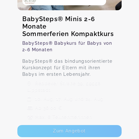
BabySteps® Minis 2-6
Monate
Sommerferien Kompaktkurs
BabySteps® Babykurs für Babys von
2-6 Monaten
BabySteps® das bindungsorientierte
Kurskonzept für Eltern mit ihren
Babys im ersten Lebensjahr.
Rebbeker Straße 39, 59558
Lippstadt
10. Aug, 17. Aug und 24. Aug
Ab 36,00 €
Max. 8 TeilnehmerInnen
Zum Angebot