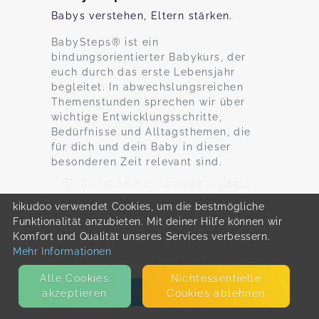
Babys verstehen, Eltern stärken.
BabySteps® ist ein
bindungsorientierter Babykurs, der
euch durch das erste Lebensjahr
begleitet. In abwechslungsreichen
Themenstunden sprechen wir über
wichtige Entwicklungsschritte,
Bedürfnisse und Alltagsthemen, die
für dich und dein Baby in dieser
besonderen Zeit relevant sind.
Christine-Schnur-Weg 3, 58511
Lüdenscheid
kikudoo verwendet Cookies, um die bestmögliche
8. Okt - 26. Nov
Funktionalität anzubieten. Mit deiner Hilfe können wir
Komfort und Qualität unseres Services verbessern.
96,00 €
Mehr Informationen
Max. 10 TeilnehmerInnen
Alle Cookies
Nicht­essentielle
Zum Angebot
akzeptieren
Cookies ablehnen