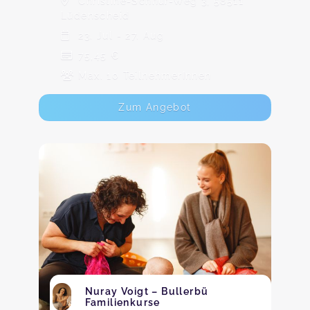
Christine-Schnur-Weg 3, 58511
Lüdenscheid
23. Jul - 27. Aug
75,45 €
Max. 10 TeilnehmerInnen
Zum Angebot
Nuray Voigt – Bullerbü
Familienkurse