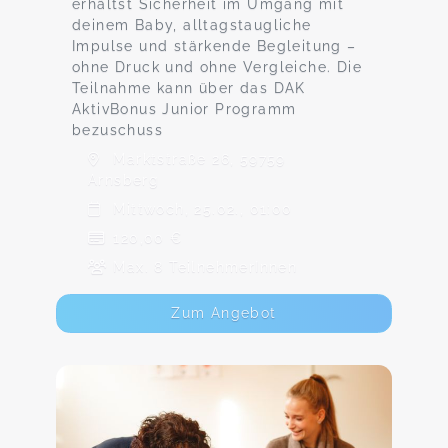
erhältst Sicherheit im Umgang mit
deinem Baby, alltagstaugliche
Impulse und stärkende Begleitung –
ohne Druck und ohne Vergleiche. Die
Teilnahme kann über das DAK
AktivBonus Junior Programm
bezuschuss
Marktstraße 26, 59759
Arnsberg
Mittwoch, 25.02., 01:00
120,00 €
Max. 8 TeilnehmerInnen
Zum Angebot