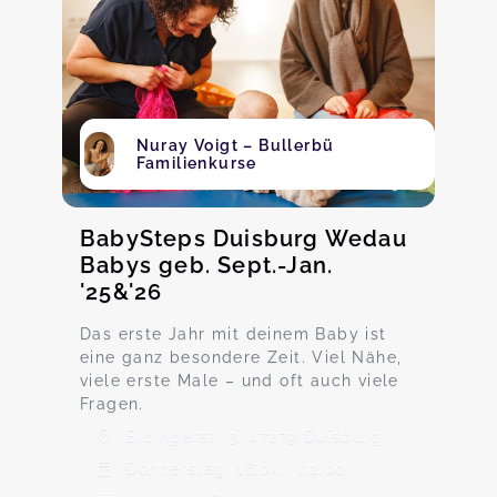
Nuray Voigt – Bullerbü
Familienkurse
BabySteps Duisburg Wedau
Babys geb. Sept.-Jan.
'25&'26
Das erste Jahr mit deinem Baby ist
eine ganz besondere Zeit. Viel Nähe,
viele erste Male – und oft auch viele
Fragen.
Elbingerstr 3, 47279 Duisburg
Donnerstag, 16.04., 02:00