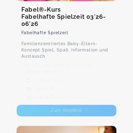
Fabel®-Kurs
Fabelhafte Spielzeit 03'26-
06'26
Fabelhafte Spielzeit
Familienzentriertes Baby-Eltern-
Konzept Spiel, Spaß, Information und
Austausch
Grundschötteler Str. 106,
58300 Wetter
1. Sep - 3. Nov
130,00 €
Max. 8 TeilnehmerInnen
Zum Angebot