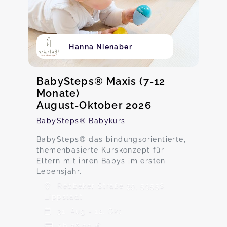
Hanna Nienaber
BabySteps® Maxis (7-12
Monate)
August-Oktober 2026
BabySteps® Babykurs
BabySteps® das bindungsorientierte,
themenbasierte Kurskonzept für
Eltern mit ihren Babys im ersten
Lebensjahr.
Rebbeker Straße 39, 59558
Lippstadt
31. Aug - 12. Okt
Ab 36,00 €