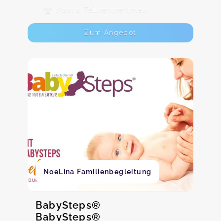
Max. 0 TeilnehmerInnen
Zum Angebot
NoeLina Familienbegleitung
BabySteps®
BabySteps®