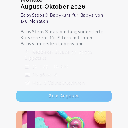
August-Oktober 2026
BabySteps® Babykurs für Babys von
2-6 Monaten
BabySteps® das bindungsorientierte
Kurskonzept für Eltern mit ihren
Babys im ersten Lebensjahr.
Rebbeker Straße 39, 59558
Lippstadt
31. Aug - 12. Okt
Ab 36,00 €
Max. 8 TeilnehmerInnen
Zum Angebot