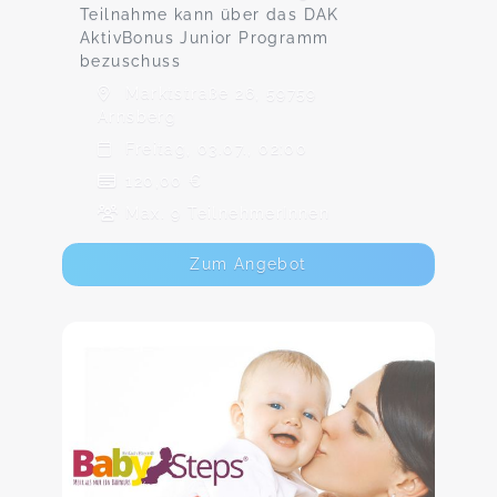
Teilnahme kann über das DAK
AktivBonus Junior Programm
bezuschuss
Marktstraße 26, 59759
Arnsberg
Freitag, 03.07., 02:00
120,00 €
Max. 9 TeilnehmerInnen
Zum Angebot