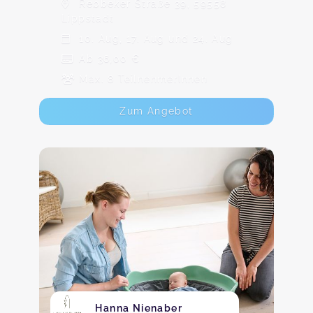
Rebbeker Straße 39, 59558
Lippstadt
10. Aug, 17. Aug und 24. Aug
Ab 36,00 €
Max. 8 TeilnehmerInnen
Zum Angebot
Hanna Nienaber