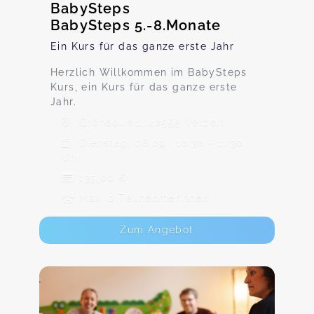
BabySteps
BabySteps 5.-8.Monate
Ein Kurs für das ganze erste Jahr
Herzlich Willkommen im BabySteps
Kurs, ein Kurs für das ganze erste
Jahr.
Gröndelle 1, 42555 Velbert
Dienstag, 08.09., 10:30 - 11:30
Uhr
135,00 €
Max. 0 TeilnehmerInnen
Zum Angebot