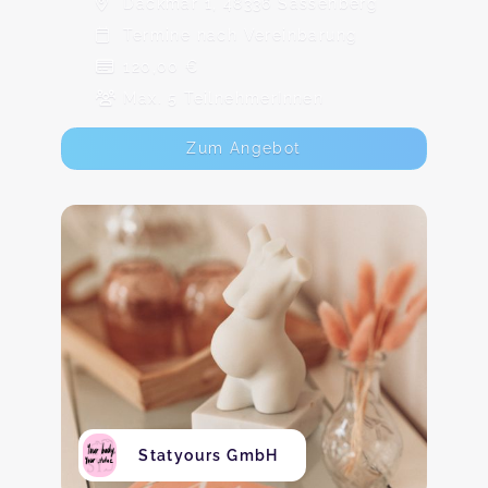
Dackmar 1, 48336 Sassenberg
Termine nach Vereinbarung
120,00 €
Max. 5 TeilnehmerInnen
Zum Angebot
Statyours GmbH