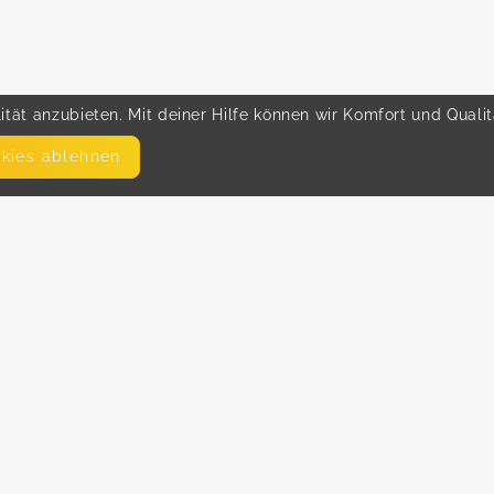
tät anzubieten. Mit deiner Hilfe können wir Komfort und Quali
okies ablehnen
SEITEN
WEITERFÜHRENDE LINKS
FAQ
Hilfe