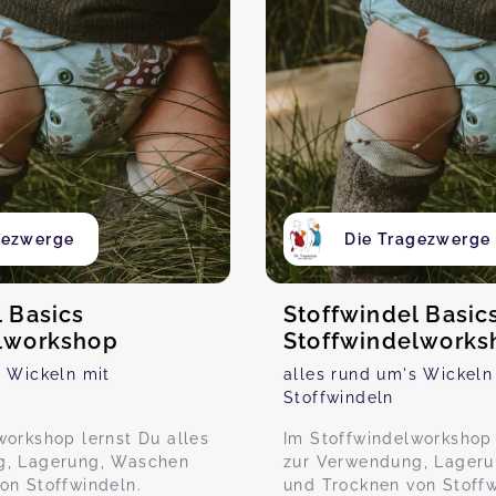
gezwerge
Die Tragezwerge
l Basics
Stoffwindel Basic
lworkshop
Stoffwindelworks
s Wickeln mit
alles rund um's Wickeln
Stoffwindeln
workshop lernst Du alles
Im Stoffwindelworkshop 
g, Lagerung, Waschen
zur Verwendung, Lager
on Stoffwindeln.
und Trocknen von Stoffw