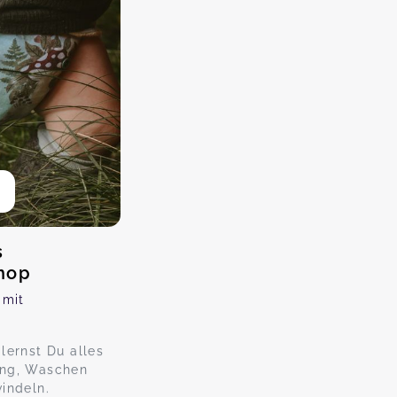
s
hop
 mit
lernst Du alles
ung, Waschen
indeln.