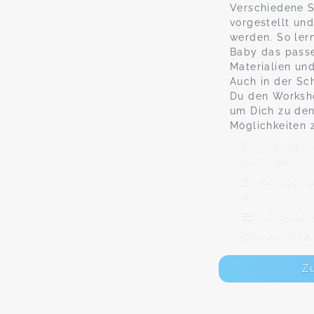
Verschiedene 
vorgestellt un
werden. So ler
Baby das pass
Materialien un
Auch in der Sc
Du den Worksh
um Dich zu de
Möglichkeiten z
Kirchheime
Nürtingen
Montag, 10
Uhr
Ab 45,00
Max. 6 Te
Z