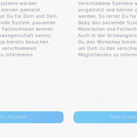
Systeme werden
Verschiedene Systeme 
d können getestet
vorgestellt und können 
nst Du für Dich und Dein
werden. So lernst Du fü
ende System, passende
Baby das passende Sys
d Falttechniken kennen.
Materialien und Falttec
hwangerschaft kannst
Auch in der Schwangers
op bereits besuchen,
Du den Workshop bereit
n verschiedenen
um Dich zu den verschi
u informieren.
Möglichkeiten zu informi
r Str, 60, 72622
Kirchheimer Str, 60
Nürtingen
.08., 09:30 - 11:30
Montag, 07.12., 09:
Ab 45,00 €
 €
Max. 6 TeilnehmerI
ilnehmerInnen
um Angebot
Zum Angeb