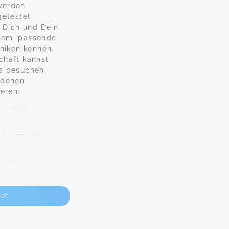
werden
getestet
r Dich und Dein
tem, passende
hniken kennen.
chaft kannst
s besuchen,
edenen
eren.
, 72622
30 - 11:30 Uhr
nnen
ot