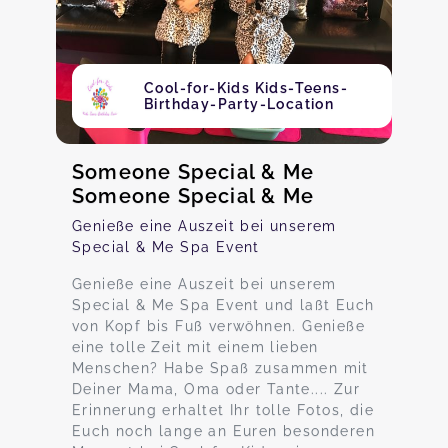
Cool-for-Kids Kids-Teens-
Birthday-Party-Location
Someone Special & Me
Someone Special & Me
Genieße eine Auszeit bei unserem
Special & Me Spa Event
Genieße eine Auszeit bei unserem
Special & Me Spa Event und laßt Euch
von Kopf bis Fuß verwöhnen. Genieße
eine tolle Zeit mit einem lieben
Menschen? Habe Spaß zusammen mit
Deiner Mama, Oma oder Tante.... Zur
Erinnerung erhaltet Ihr tolle Fotos, die
Euch noch lange an Euren besonderen