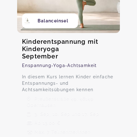
Balanceinsel
Kinderentspannung mit
Kinderyoga
September
Enspannung-Yoga-Achtsamkeit
In diesem Kurs lernen Kinder einfache
Entspannungs- und
Achtsamkeitsübungen kennen
Preußenstraße 49, 46149
Oberhausen
3. Sep, 10. Sep und 17. Sep
Ab 13,00 €
Max. 7 TeilnehmerInnen