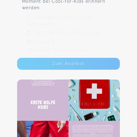
Moment bei Cool-for-Kids erinnern
werden.
Rolandstraße 91, 46045
Oberhausen
Termine nach Vereinbarung
119,00 €
Max. 2 TeilnehmerInnen
Zum Angebot