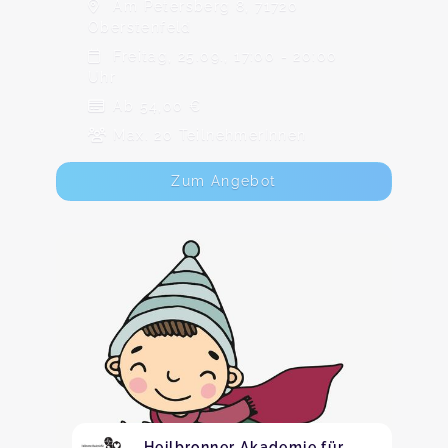
Am Petersberg 8, 71720
Oberstenfeld
Freitag, 25.09., 17:00 - 20:00
Uhr
Ab 54,00 €
Max. 20 TeilnehmerInnen
Zum Angebot
Heilbronner Akademie für