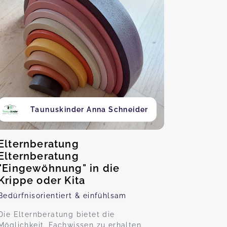
Taunuskinder Anna Schneider
Elternberatung
Elternberatung
"Eingewöhnung" in die
Krippe oder Kita
Bedürfnisorientiert & einfühlsam
Die Elternberatung bietet die
Möglichkeit, Fachwissen zu erhalten