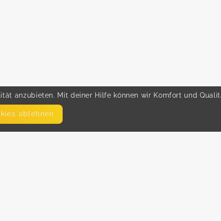
tät anzubieten. Mit deiner Hilfe können wir Komfort und Quali
okies ablehnen
SEITEN
WEITERFÜHRENDE LINKS