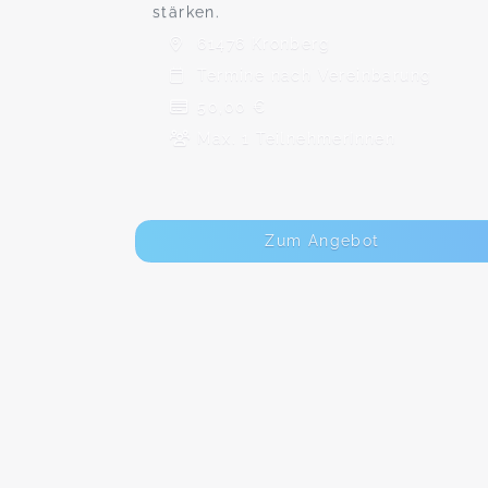
stärken.
61476 Kronberg
Termine nach Vereinbarung
50,00 €
Max. 1 TeilnehmerInnen
Zum Angebot