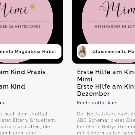
mente Magdalena Huber
Gfuismomente Ma
 am Kind Praxis
Erste Hilfe am Kin
Mimi
 am Kind
Erste Hilfe am Ki
Dezember
rs
Kindernotfallkurs
rs nach dem „Notfall
Der Notfall-Kurs nach d
etet Eltern, Großeltern,
ABC Schema“ bietet Elte
sittern und allen, die
Erziehern, Babysittern u
tun haben, eine
mit Kindern zu tun haben