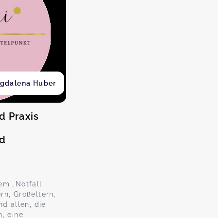
gdalena Huber
d Praxis
nd
em „Notfall
rn, Großeltern,
nd allen, die
, eine