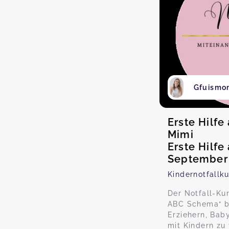
Gfuismo
Erste Hilfe
Mimi
Erste Hilfe
September
Kindernotfallku
Der Notfall-Ku
ABC Schema“ bi
Erziehern, Baby
mit Kindern zu 