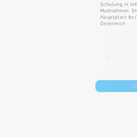
Schulung in le
Maßnahmen. Sta
Hauptplatz 8c/
Österreich
Hauptplat
Oberwart
20. Sep u
Ab 70,00
Max. 12 T
Z