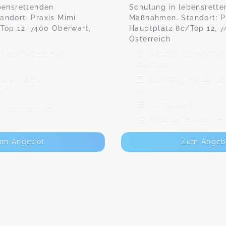
bensrettenden
Schulung in lebensrett
ndort: Praxis Mimi
Maßnahmen. Standort: P
Top 12, 7400 Oberwart,
Hauptplatz 8c/Top 12, 7
Österreich
z 8c/Top 12, 7400
Hauptplatz 8c/Top 
Oberwart
nd 20. Sep
Samstag, 05.12., 10
Uhr
 €
Ab 70,00 €
eilnehmerInnen
Max. 12 Teilnehmer
um Angebot
Zum Angeb