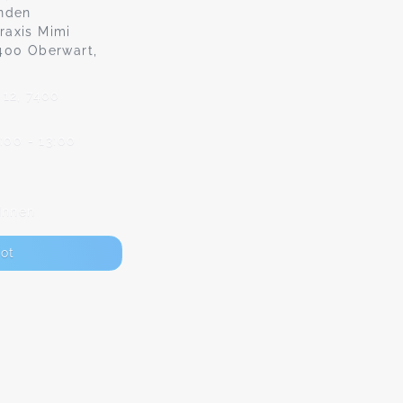
enden
raxis Mimi
400 Oberwart,
12, 7400
:00 - 13:00
Innen
ot