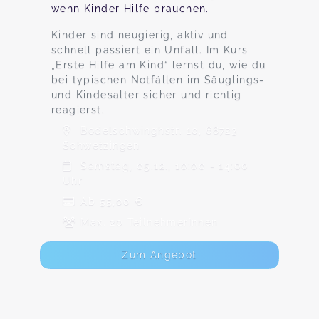
wenn Kinder Hilfe brauchen.
Kinder sind neugierig, aktiv und
schnell passiert ein Unfall. Im Kurs
„Erste Hilfe am Kind“ lernst du, wie du
bei typischen Notfällen im Säuglings-
und Kindesalter sicher und richtig
reagierst.
Bodelschwinghstr. 10, 68723
Schwetzingen
Samstag, 05.12., 10:00 - 14:00
Uhr
Ab 55,00 €
Max. 20 TeilnehmerInnen
Zum Angebot