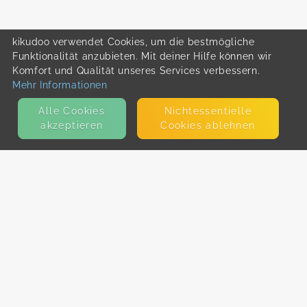
kikudoo verwendet Cookies, um die bestmögliche
Funktionalität anzubieten. Mit deiner Hilfe können wir
Komfort und Qualität unseres Services verbessern.
Mehr Informationen
Alle Cookies
Nicht­essentielle
akzeptieren
Cookies ablehnen
KONTAKT
E-Mail
Presse
Facebook
Instagram