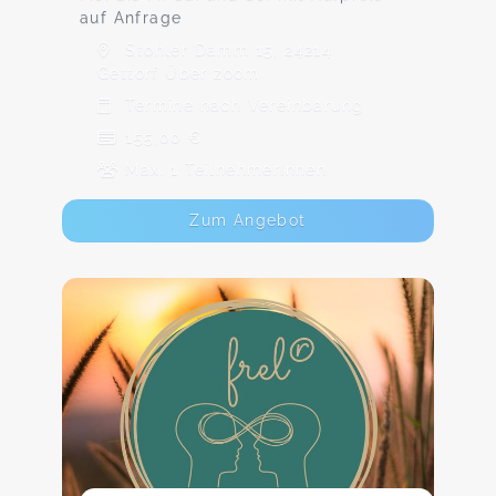
auf Anfrage
Stohler Damm 15, 24214
Gettorf Über zoom
Termine nach Vereinbarung
155,00 €
Max. 1 TeilnehmerInnen
Zum Angebot