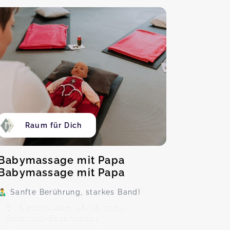
Raum für Dich
Babymassage mit Papa
Babymassage mit Papa
👨‍🍼 Sanfte Berührung, starkes Band!
Siebenkluster 16/18, 27711
Osterholz-Scharmbeck