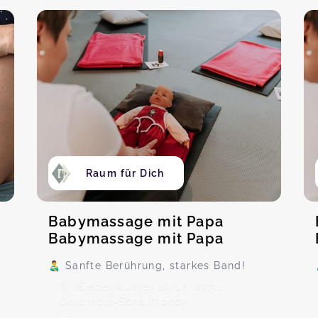
Raum für Dich
Babymassage mit Papa
Babymassage mit Papa
👨‍🍼 Sanfte Berührung, starkes Band!
Siebenkluster 16/18, 27711
Osterholz-Scharmbeck