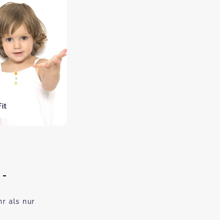
it
l
 -
r als nur