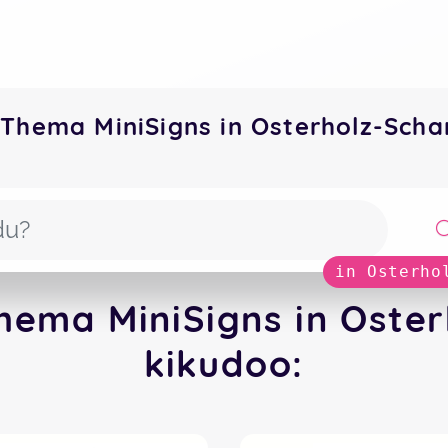
 Thema MiniSigns in Osterholz-Sc
in Osterho
hema MiniSigns in Oste
kikudoo: