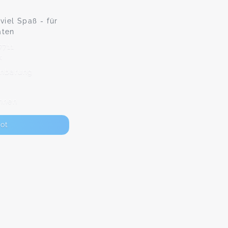
iel Spaß - für
aten
7711
k
inbarung
nnen
ot