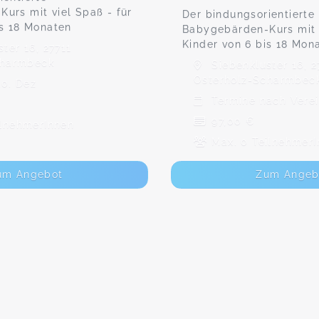
urs mit viel Spaß - für
Der bindungsorientierte
is 18 Monaten
Babygebärden-Kurs mit v
Kinder von 6 bis 18 Mon
ter 16, 27711
charmbeck
Siebenkluster 16, 2
Osterholz-Scharmbec
10. Dez
Termine nach Vere
97,00 €
ilnehmerInnen
Max. 0 TeilnehmerI
um Angebot
Zum Angeb