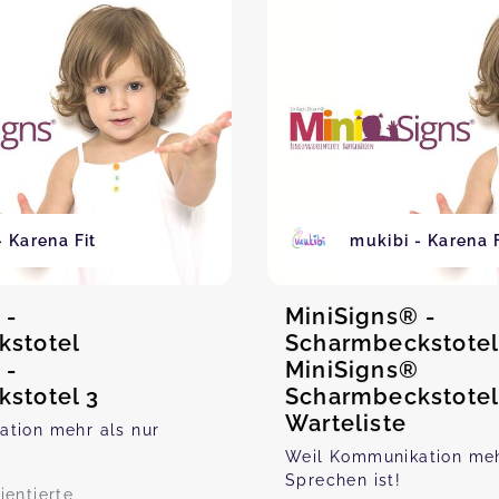
- Karena Fit
mukibi - Karena F
 -
MiniSigns® -
kstotel
Scharmbeckstote
 -
MiniSigns®
stotel 3
Scharmbeckstotel
Warteliste
tion mehr als nur
Weil Kommunikation meh
Sprechen ist!
ientierte