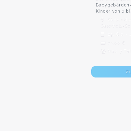
Babygebärden-K
Kinder von 6 b
Siebenklus
Osterholz-S
29. Okt - 
97,00 €
Max. 7 Te
Z