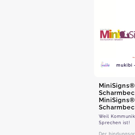
mukibi 
MiniSigns®
Scharmbec
MiniSigns®
Scharmbeck
Weil Kommunika
Sprechen ist!
Der bindungsor