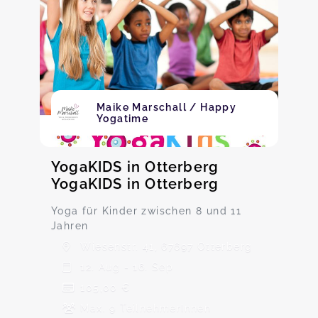
Maike Marschall / Happy
Yogatime
YogaKIDS in Otterberg
YogaKIDS in Otterberg
Yoga für Kinder zwischen 8 und 11
Jahren
Wiesenstr. 41, 67697 Otterberg
12. Aug - 16. Sep
105,00 €
Max. 9 TeilnehmerInnen