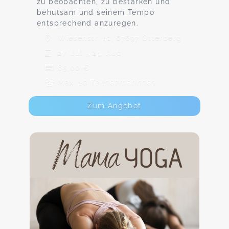
zu beobachten, zu bestärken und
behutsam und seinem Tempo
entsprechend anzuregen.
Wiesenstr. 41, 67697 Otterberg
27. Jul - 24. Aug
65,00 €
Max. 10 TeilnehmerInnen
Zum Angebot