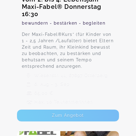
Maxi-Fabel® Donnerstag
16:30
bewundern - bestärken - begleiten
Der Maxi-Fabel®Kurs* (für Kinder von
1 - 2,5 Jahren /Laufalter) bietet Eltern
Zeit und Raum, ihr Kleinkind bewusst
zu beobachten, zu bestärken und
behutsam und seinem Tempo
entsprechend anzuregen.
Wiesenstr. 41, 67697 Otterberg
6. Aug - 3. Sep
65,00 €
Max. 10 TeilnehmerInnen
Zum Angebot