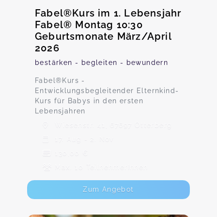
Fabel®Kurs im 1. Lebensjahr
Fabel® Montag 10:30
Geburtsmonate März/April
2026
bestärken - begleiten - bewundern
Fabel®️Kurs -
Entwicklungsbegleitender Elternkind-
Kurs für Babys in den ersten
Lebensjahren
Wiesenstr. 41, 67697 Otterberg
17. Aug - 2. Nov
130,00 €
Max. 10 TeilnehmerInnen
Zum Angebot