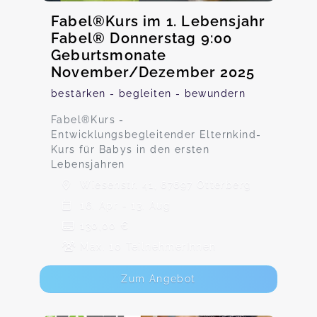
Fabel®Kurs im 1. Lebensjahr
Fabel® Donnerstag 9:00
Geburtsmonate
November/Dezember 2025
bestärken - begleiten - bewundern
Fabel®️Kurs -
Entwicklungsbegleitender Elternkind-
Kurs für Babys in den ersten
Lebensjahren
Wiesenstr. 41, 67697 Otterberg
16. Apr - 13. Aug
130,00 €
Max. 10 TeilnehmerInnen
Zum Angebot