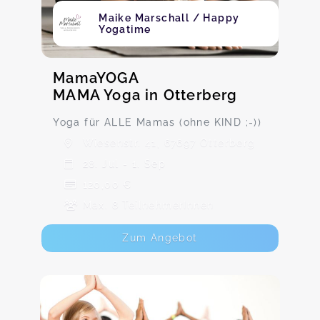
Maike Marschall / Happy
Yogatime
MamaYOGA
MAMA Yoga in Otterberg
Yoga für ALLE Mamas (ohne KIND ;-))
Wiesenstr. 41, 67697 Otterberg
28. Jul - 1. Sep
120,00 €
Max. 8 TeilnehmerInnen
Zum Angebot