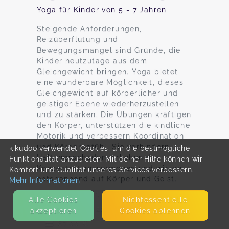
Yoga für Kinder von 5 - 7 Jahren
Steigende Anforderungen,
Reizüberflutung und
Bewegungsmangel sind Gründe, die
Kinder heutzutage aus dem
Gleichgewicht bringen. Yoga bietet
eine wunderbare Möglichkeit, dieses
Gleichgewicht auf körperlicher und
geistiger Ebene wiederherzustellen
und zu stärken. Die Übungen kräftigen
den Körper, unterstützen die kindliche
Motorik und verbessern Koordination
und Körpergefühl. Sie verhindern
kikudoo verwendet Cookies, um die bestmögliche
Haltungsschäden, erhöhen das
Funktionalität anzubieten. Mit deiner Hilfe können wir
Konzentrationsvermögen und wirken
Komfort und Qualität unseres Services verbessern.
entspannend auf Körper und Geist.
Mehr Informationen
Wiesenstr. 41, 67697 Otterberg
Alle Cookies
Nicht­essentielle
18. Aug - 22. Sep
akzeptieren
Cookies ablehnen
87,00 €