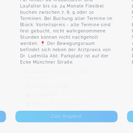
Laufalter bis ca. 24 Monate Flexibel
buchen zwischen 7, 8, 9 oder 10
Terminen. Bei Buchung aller Termine im
Block: Vorteilspreis - alle Termine sind
fest gebucht, nicht wahrgenommene
Stunden können nicht nachgeholt
werden. 📍 Der Bewegungsraum
befindet sich neben der Arztpraxis von
Dr. Ludmilla Abt. Parkplatz ist auf der
Ecke Münchner Straße.
Breslauer Straße 4, 83301
Traunreut
24. Sep - 3. Dez
Ab 91,00 €
Max. 7 TeilnehmerInnen
Zum Angebot