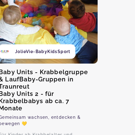
JolieVie-BabyKidsSport
Baby Units - Krabbelgruppe
& LaufBaby-Gruppen in
Traunreut
Baby Units 2 - für
Krabbelbabys ab ca. 7
Monate
Gemeinsam wachsen, entdecken &
bewegen 💛
Für Kinder ab Krabbelalter und