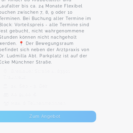
Laufalter bis ca. 24 Monate Flexibel
buchen zwischen 7, 8, 9 oder 10
Terminen. Bei Buchung aller Termine im
Block: Vorteilspreis - alle Termine sind
fest gebucht, nicht wahrgenommene
Stunden können nicht nachgeholt
werden. 📍 Der Bewegungsraum
befindet sich neben der Arztpraxis von
Dr. Ludmilla Abt. Parkplatz ist auf der
Ecke Münchner Straße.
Breslauer Straße 4, 83301
Traunreut
24. Sep - 3. Dez
Ab 91,00 €
Max. 8 TeilnehmerInnen
Zum Angebot