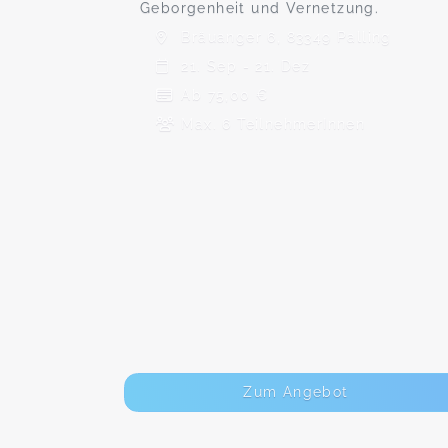
Geborgenheit und Vernetzung.
Bräuanger 6, 83349 Palling
21. Sep - 21. Dez
Ab 75,00 €
Max. 6 TeilnehmerInnen
Zum Angebot