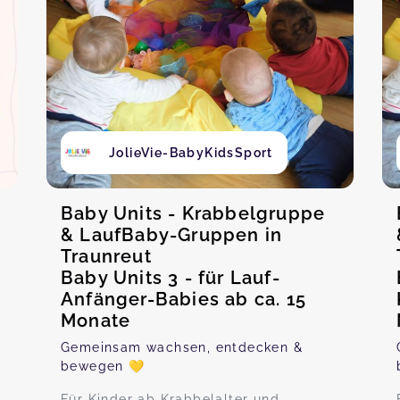
JolieVie-BabyKidsSport
Baby Units - Krabbelgruppe
& LaufBaby-Gruppen in
Traunreut
Baby Units 3 - für Lauf-
Anfänger-Babies ab ca. 15
Monate
Gemeinsam wachsen, entdecken &
bewegen 💛
Für Kinder ab Krabbelalter und