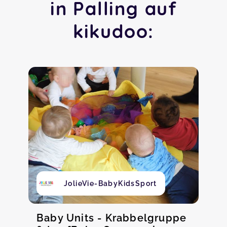
in Palling auf
kikudoo:
JolieVie-BabyKidsSport
Baby Units - Krabbelgruppe