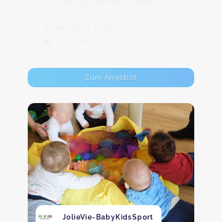
Breslauer Straße 4, 83301
Traunreut
24. Sep - 3. Dez
Ab 91,00 €
Max. 7 TeilnehmerInnen
Zum Angebot
JolieVie-BabyKidsSport