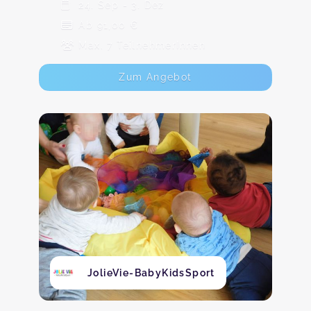
24. Sep - 3. Dez
Ab 91,00 €
Max. 7 TeilnehmerInnen
Zum Angebot
JolieVie-BabyKidsSport