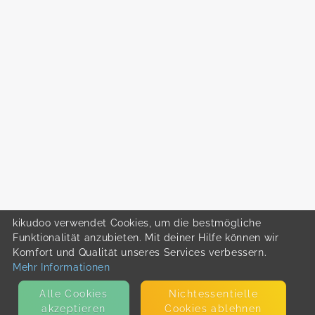
kikudoo verwendet Cookies, um die bestmögliche
Funktionalität anzubieten. Mit deiner Hilfe können wir
Komfort und Qualität unseres Services verbessern.
Mehr Informationen
Alle Cookies
Nicht­essentielle
akzeptieren
Cookies ablehnen