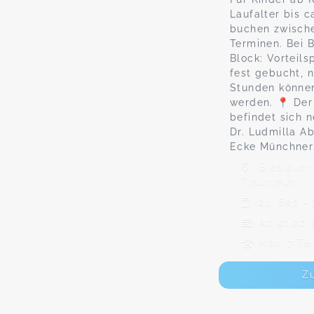
Laufalter bis c
buchen zwische
Terminen. Bei 
Block: Vorteils
fest gebucht,
Stunden können
werden. 📍 De
befindet sich 
Dr. Ludmilla Ab
Ecke Münchner
Breslauer 
Traunreut
24. Sep - 
Ab 91,00 
Max. 7 Te
Z