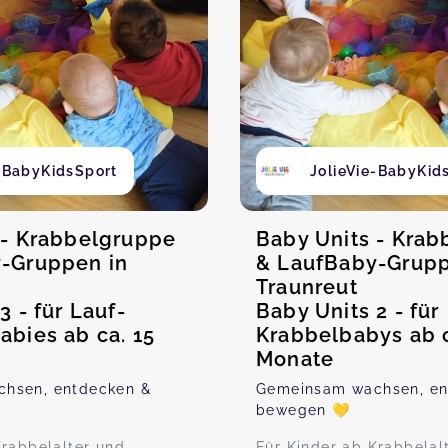
e-BabyKidsSport
JolieVie-BabyKid
 - Krabbelgruppe
Baby Units - Kra
-Gruppen in
& LaufBaby-Grupp
Traunreut
3 - für Lauf-
Baby Units 2 - für
abies ab ca. 15
Krabbelbabys ab c
Monate
hsen, entdecken &
Gemeinsam wachsen, en
bewegen 💛
Krabbelalter und
Für Kinder ab Krabbelal