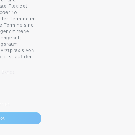
ate Flexibel
 oder 10
ller Termine im
le Termine sind
ahrgenommene
achgeholt
ngsraum
 Arztpraxis von
tz ist auf der
, 83301
nnen
ot