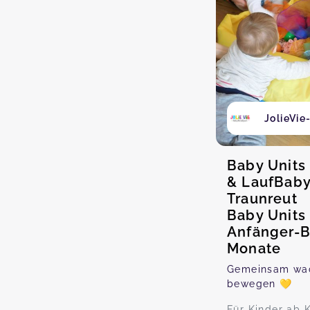
JolieVi
Baby Units
& LaufBaby
Traunreut
Baby Units 
Anfänger-B
Monate
Gemeinsam wac
bewegen 💛
Für Kinder ab 