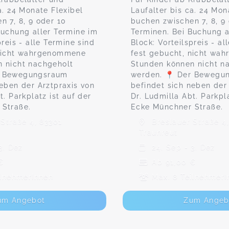
a. 24 Monate Flexibel
Laufalter bis ca. 24 Mon
n 7, 8, 9 oder 10
buchen zwischen 7, 8, 9
Buchung aller Termine im
Terminen. Bei Buchung a
preis - alle Termine sind
Block: Vorteilspreis - al
 nicht wahrgenommene
fest gebucht, nicht w
 nicht nachgeholt
Stunden können nicht n
r Bewegungsraum
werden. 📍 Der Bewegu
neben der Arztpraxis von
befindet sich neben der
t. Parkplatz ist auf der
Dr. Ludmilla Abt. Parkpla
 Straße.
Ecke Münchner Straße.
Straße 4, 83301
Breslauer Straße 4
Traunreut
3. Dez
24. Sep - 3. Dez
€
Ab 91,00 €
ilnehmerInnen
Max. 8 TeilnehmerI
um Angebot
Zum Angeb