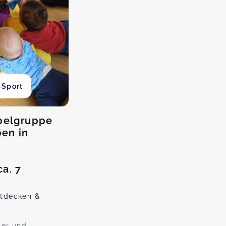
sSport
bbelgruppe
en in
a. 7
tdecken &
ter und