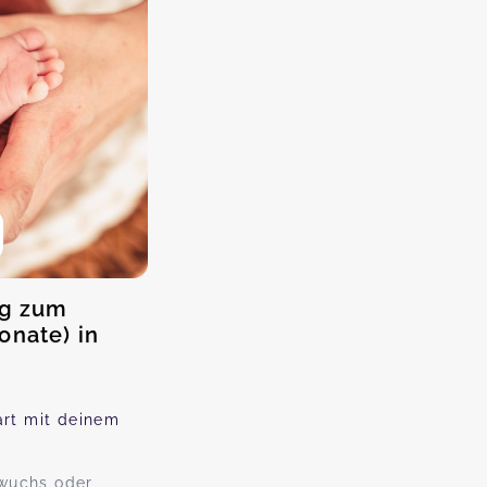
ag zum
onate) in
art mit deinem
wuchs oder