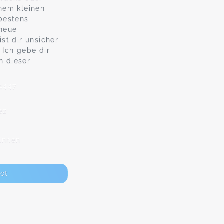
nem kleinen
bestens
 neue
st dir unsicher
? Ich gebe dir
n dieser
94447
ez
Innen
ot