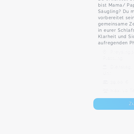
bist Mama/ Pap
Säugling? Du 
vorbereitet sei
gemeinsame Zei
in eurer Schlaf
Klarheit und Si
aufregenden P
Preysingpl
Plattling
Dienstag, 
Uhr
39,00 €
Max. 10 T
Z