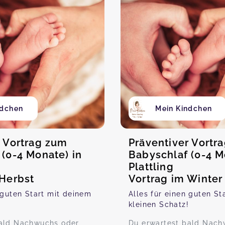
ndchen
Mein Kindchen
r Vortrag zum
Präventiver Vortr
(0-4 Monate) in
Babyschlaf (0-4 M
Plattling
 Herbst
Vortrag im Winter
 guten Start mit deinem
Alles für einen guten St
!
kleinen Schatz!
bald Nachwuchs oder
Du erwartest bald Nach