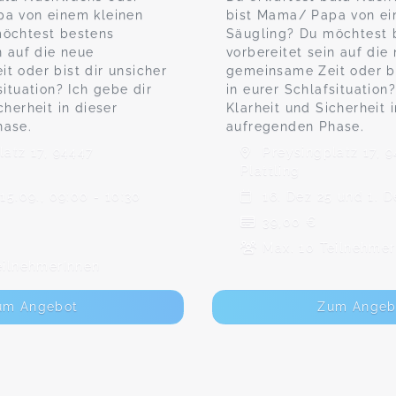
a von einem kleinen
bist Mama/ Papa von ei
möchtest bestens
Säugling? Du möchtest 
n auf die neue
vorbereitet sein auf die
t oder bist dir unsicher
gemeinsame Zeit oder bi
situation? Ich gebe dir
in eurer Schlafsituation
cherheit in dieser
Klarheit und Sicherheit i
hase.
aufregenden Phase.
atz 17, 94447
Preysingplatz 17, 
Plattling
15.09., 09:00 - 10:30
16. Dez 25 und 1. D
39,00 €
Max. 10 Teilnehmer
eilnehmerInnen
um Angebot
Zum Angeb