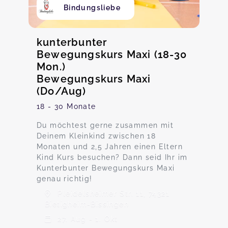
Bindungsliebe
kunterbunter
Bewegungskurs Maxi (18-30
Mon.)
Bewegungskurs Maxi
(Do/Aug)
18 - 30 Monate
Du möchtest gerne zusammen mit
Deinem Kleinkind zwischen 18
Monaten und 2,5 Jahren einen Eltern
Kind Kurs besuchen? Dann seid Ihr im
Kunterbunter Bewegungskurs Maxi
genau richtig!
Pleidelsheimer Str. 11, 74321
Bietigheim-Bissingen
27. Aug - 1. Okt