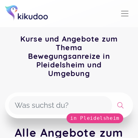
Kurse und Angebote zum
Thema
Bewegungsanreize in
Pleidelsheim und
Umgebung
in Pleidelsheim
Alle Angebote zum