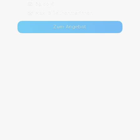
89,00 €
Max. 8 TeilnehmerInnen
Zum Angebot