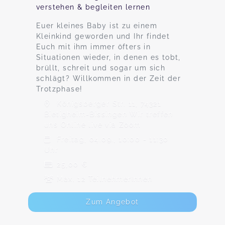
verstehen & begleiten lernen
Euer kleines Baby ist zu einem
Kleinkind geworden und Ihr findet
Euch mit ihm immer öfters in
Situationen wieder, in denen es tobt,
brüllt, schreit und sogar um sich
schlägt? Willkommen in der Zeit der
Trotzphase!
Königsberger Str. 11, 74321
Bietigheim-Bissingen Wir treffen
uns Online live via Zoom
Freitag, 04.09., 10:00 - 11:30
Uhr
25,00 €
Max. 12 TeilnehmerInnen
Zum Angebot