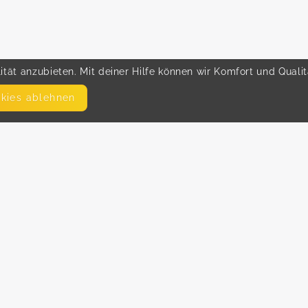
tät anzubieten. Mit deiner Hilfe können wir Komfort und Quali
okies ablehnen
SEITEN
WEITERFÜHRENDE LINKS
FAQ
Hilfe