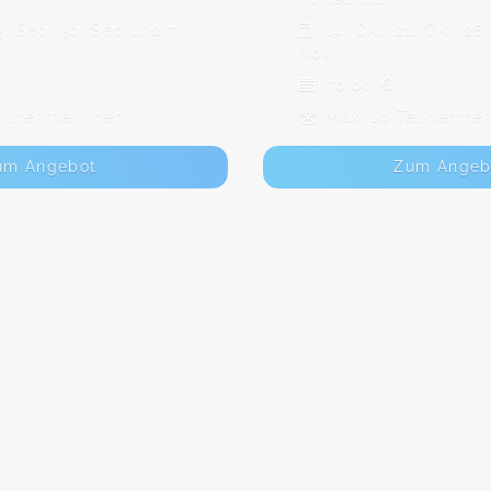
3. Sep, 30. Sep und 7.
14. Okt, 21. Okt, 28
Nov
70,00 €
eilnehmerInnen
Max. 10 Teilnehmer
um Angebot
Zum Angeb