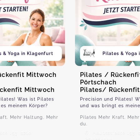
s & Yoga in Klagenfurt
Pilates & Yoga 
ückenfit Mittwoch
Pilates / Rückenf
Pörtschach
ückenfit Mittwoch
Pilates/ Rückenfi
ilates! Was ist Pilates
Precision und Pilates! W
 es meinem Körper?
und was bringt es mein
raft. Mehr Haltung. Mehr
Pilates Mehr Kraft. Meh
du.
sse 153, 9210
Hauptstrasse 153, 
Pörtschach