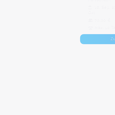
16. Sep, 2
Okt
70,00 €
Max. 10 T
Z