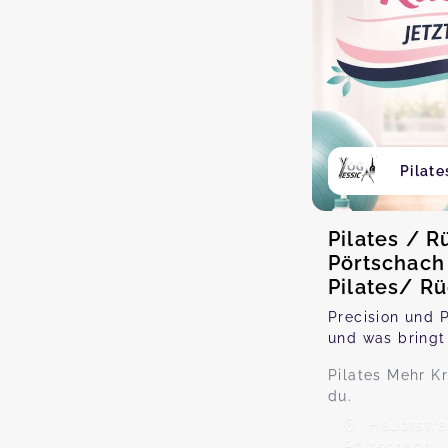
Pilate
Pilates / R
Pörtschach
Pilates/ R
Precision und P
und was bringt
Pilates Mehr K
du.
Hauptstra
Pörtschach