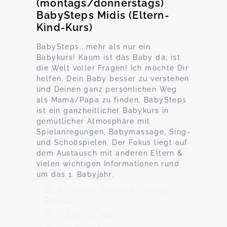
(montags/donnerstags)
BabySteps Midis (Eltern-
Kind-Kurs)
BabySteps...mehr als nur ein
Babykurs! Kaum ist das Baby da, ist
die Welt voller Fragen! Ich möchte Dir
helfen, Dein Baby besser zu verstehen
und Deinen ganz persönlichen Weg
als Mama/Papa zu finden. BabySteps
ist ein ganzheitlicher Babykurs in
gemütlicher Atmosphäre mit
Spielanregungen, Babymassage, Sing-
und Schoßspielen. Der Fokus liegt auf
dem Austausch mit anderen Eltern &
vielen wichtigen Informationen rund
um das 1. Babyjahr.
Am Neuen Garten 64, 14469
Potsdam
3. Sep - 5. Nov