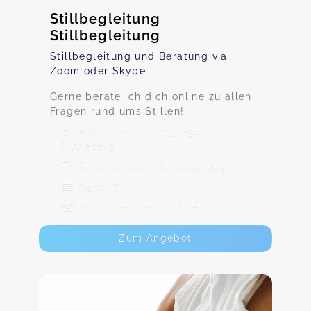
Stillbegleitung
Stillbegleitung
Stillbegleitung und Beratung via
Zoom oder Skype
Gerne berate ich dich online zu allen
Fragen rund ums Stillen!
Hätschenkamp 73, 25421
Pinneberg
Termine nach Vereinbarung
65,00 €
Max. 1 TeilnehmerInnen
Zum Angebot