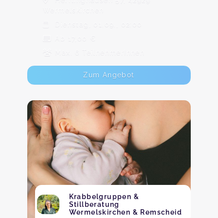
Herrlinghausen 57, 42929
Wermelskirchen
Dienstag, 01.09., 02:00
Ab 17,00 €
Max. 6 TeilnehmerInnen
Zum Angebot
Krabbelgruppen &
Stillberatung
Wermelskirchen & Remscheid