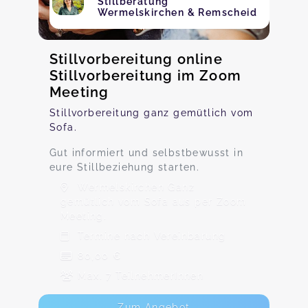
Stillberatung
Wermelskirchen & Remscheid
Stillvorbereitung online
Stillvorbereitung im Zoom
Meeting
Stillvorbereitung ganz gemütlich vom
Sofa.
Gut informiert und selbstbewusst in
eure Stillbeziehung starten.
Wermelskirchen Ganz
gemütlich vom Sofa aus per Zoom
Meeting.
Termine nach Vereinbarung
80,00 €
Max. 7 TeilnehmerInnen
Zum Angebot