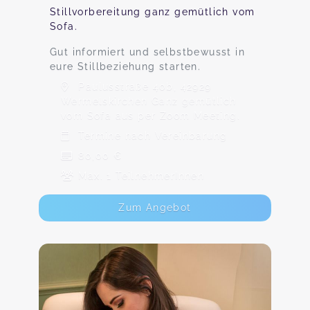
Stillvorbereitung ganz gemütlich vom
Sofa.
Gut informiert und selbstbewusst in
eure Stillbeziehung starten.
Paulusstraße 40b, 42929
Wermelskirchen Ganz gemütlich
vom Sofa aus per Zoom Meeting.
Termine nach Vereinbarung
80,00 €
Max. 1 TeilnehmerInnen
Zum Angebot