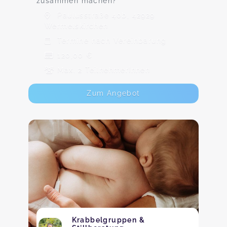
zusammen machen?
Paulusstraße 40b, 42929
Wermelskirchen
Termine nach Vereinbarung
120,00 €
Max. 2 TeilnehmerInnen
Zum Angebot
Krabbelgruppen &