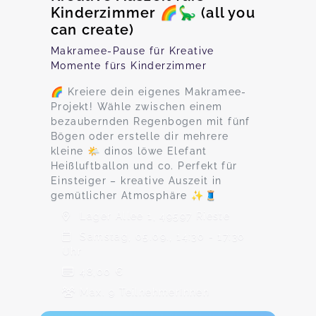
Kinderzimmer 🌈🦕 (all you
can create)
Makramee-Pause für Kreative
Momente fürs Kinderzimmer
🌈 Kreiere dein eigenes Makramee-
Projekt! Wähle zwischen einem
bezaubernden Regenbogen mit fünf
Bögen oder erstelle dir mehrere
kleine 🌤️ dinos löwe Elefant
Heißluftballon und co. Perfekt für
Einsteiger – kreative Auszeit in
gemütlicher Atmosphäre ✨🧵
Lager Allee 1, 49597 Rieste
Samstag, 05.09., 14:30 - 17:30
Uhr
48,00 €
Max. 9 TeilnehmerInnen