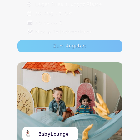
Lager Allee 1, 49597 Rieste
26. Aug - 7. Okt
Ab 94,00 €
Max. 9 TeilnehmerInnen
Zum Angebot
BabyLounge