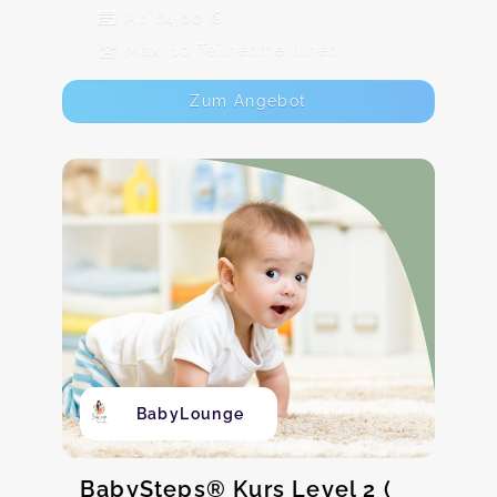
Ab 64,00 €
Max. 10 TeilnehmerInnen
Zum Angebot
BabyLounge
BabySteps® Kurs Level 2 (