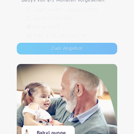
Babys von 4-7 Monaten vorgesehen.
Lager Allee 1, 49597 Rieste
29. Okt - 10. Dez
Ab 94,00 €
Max. 8 TeilnehmerInnen
Zum Angebot
BabyLounge