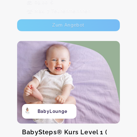
69,00 €
Max. 7 TeilnehmerInnen
Zum Angebot
BabyLounge
BabySteps® Kurs Level 1 (