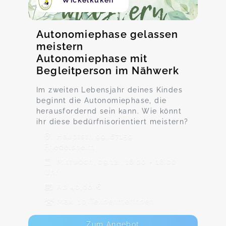
Wickelküken
Autonomiephase gelassen
meistern
Autonomiephase mit
Begleitperson im Nähwerk
Im zweiten Lebensjahr deines Kindes
beginnt die Autonomiephase, die
herausfordernd sein kann. Wie könnt
ihr diese bedürfnisorientiert meistern?
Hauptstr. 99, 67159
Friedelsheim
Mittwoch, 09.12., 16:00 - 18:00
Uhr
Ab 40,00 €
Max. 10 TeilnehmerInnen
Zum Angebot