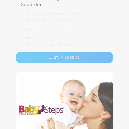
Gebärden.
Hauptstraße 67, 67127
Rödersheim-Gronau
1. Jul - 26. Aug
116,00 €
Max. 5 TeilnehmerInnen
Zum Angebot