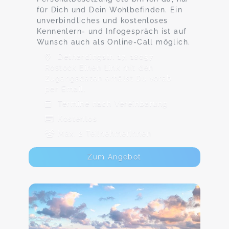
für Dich und Dein Wohlbefinden. Ein
unverbindliches und kostenloses
Kennenlern- und Infogespräch ist auf
Wunsch auch als Online-Call möglich.
Dethardingstr. 17, 18057
Rostock Einen Link mit den
Zugangsdaten erhälst Du vorab
per Email.
Termine nach Vereinbarung
Kostenlos
Max. 2 TeilnehmerInnen
Zum Angebot