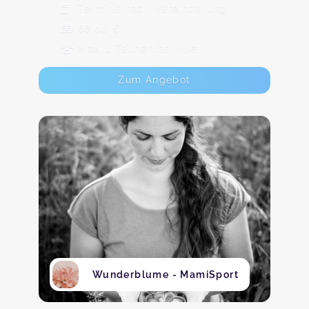
Termine nach Vereinbarung
68,00 €
Max. 1 TeilnehmerInnen
Zum Angebot
Wunderblume - MamiSport