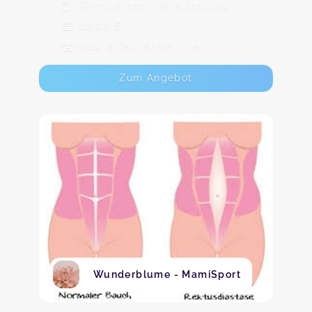
Termine nach Vereinbarung
68,00 €
Max. 6 TeilnehmerInnen
Zum Angebot
Wunderblume - MamiSport