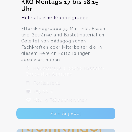
KKG Montags 17 bis 18:15
Uhr
Mehr als eine Krabbelgruppe
Elternkindgruppe 75 Min. inkl. Essen
und Getränke und Bastelmaterialien
Geleitet von pädagogischen
Fachkräften oder Mitarbeiter die in
diesem Bereich Fortbildungen
absolviert haben.
Hauptstraße 1, 66636 Hasborn-
Dautweiler Saarland
Fortlaufend
169,00 €
Max. 9 TeilnehmerInnen
Zum Angebot