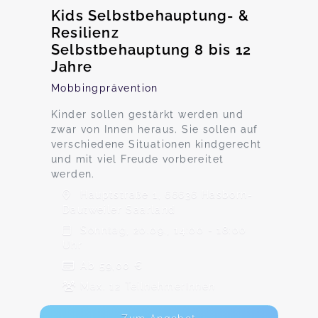
Kids Selbstbehauptung- &
Resilienz
Selbstbehauptung 8 bis 12
Jahre
Mobbingprävention
Kinder sollen gestärkt werden und
zwar von Innen heraus. Sie sollen auf
verschiedene Situationen kindgerecht
und mit viel Freude vorbereitet
werden.
Hauptstraße 1, 66636 Hasborn-
Dautweiler Saarland
Sonntag, 20.09., 14:00 - 18:00
Uhr
Ab 59,00 €
Max. 12 TeilnehmerInnen