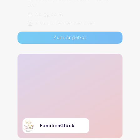
Uhr
Ab 59,00 €
Max. 10 TeilnehmerInnen
Zum Angebot
FamilienGlück