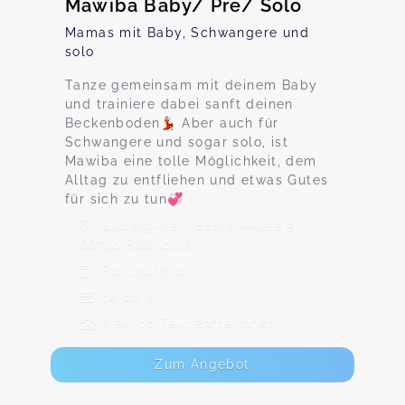
Mawiba Baby/ Pre/ Solo
Mamas mit Baby, Schwangere und
solo
Tanze gemeinsam mit deinem Baby
und trainiere dabei sanft deinen
Beckenboden💃🏼 Aber auch für
Schwangere und sogar solo, ist
Mawiba eine tolle Möglichkeit, dem
Alltag zu entfliehen und etwas Gutes
für sich zu tun💞
Ludwig-Karl-Balzer-Allee 3,
66740 Saarlouis
Fortlaufend
14,00 €
Max. 10 TeilnehmerInnen
Zum Angebot